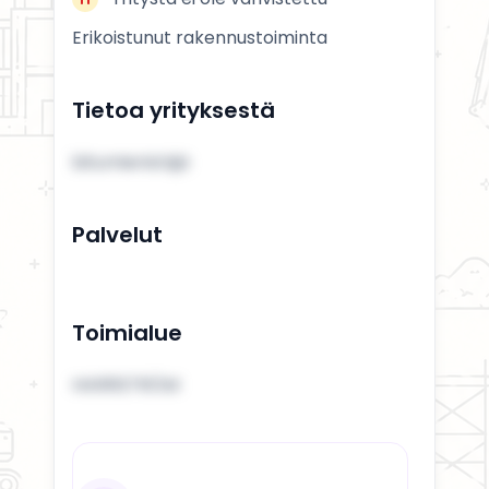
Erikoistunut rakennustoiminta
Tietoa yrityksestä
bitumieristäjä
Palvelut
Toimialue
HARRSTRÖM