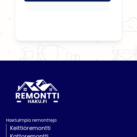
Haetuimpia remontteja
Keittiöremontti
Kattoremontti