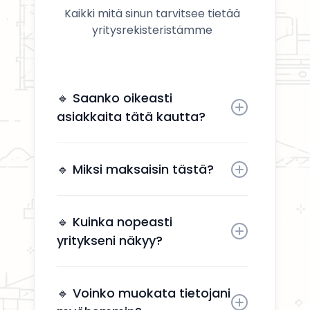
Kaikki mitä sinun tarvitsee tietää
yritysrekisteristämme
🔹 Saanko oikeasti
asiakkaita tätä kautta?
Kyllä. Yrityksesi näkyy käyttäjille,
jotka etsivät aktiivisesti
🔹 Miksi maksaisin tästä?
remonttipalveluita alueellasi.
Näkyvyys tuo suoria
yhteydenottoja ilman, että sinun
🔹 Kuinka nopeasti
tarvitsee käyttää aikaa
yritykseni näkyy?
markkinointiin.
Yrityksesi näkyy kahden arkipäivän
kuluessa aktivoinnin jälkeen.
🔹 Voinko muokata tietojani