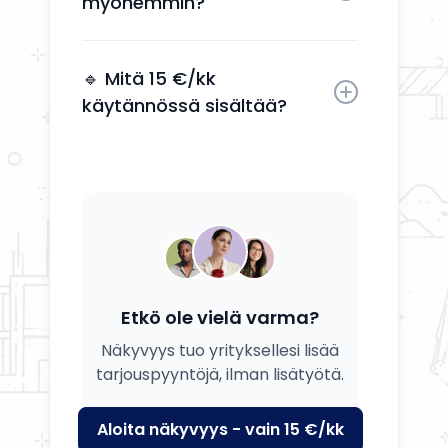
myöhemmin?
Kyllä, voit päivittää tietosi, palvelusi
ja kuvauksesi milloin tahansa.
🔹 Mitä 15 €/kk
käytännössä sisältää?
Saat yrityksesi esille, yhteystiedot
näkyviin ja mahdollisuuden
tavoittaa potentiaalisia asiakkaita.
Etkö ole vielä varma?
Näkyvyys tuo yrityksellesi lisää
tarjouspyyntöjä, ilman lisätyötä.
Aloita näkyvyys - vain 15 €/kk