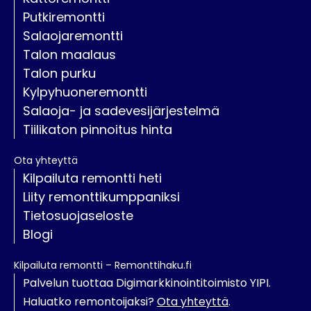
Putkiremontti
Salaojaremontti
Talon maalaus
Talon purku
Kylpyhuoneremontti
Salaoja- ja sadevesijärjestelmä
Tiilikaton pinnoitus hinta
Ota yhteyttä
Kilpailuta remontti heti
Liity remonttikumppaniksi
Tietosuojaseloste
Blogi
Kilpailuta remontti – Remonttihaku.fi
Palvelun tuottaa Digimarkkinointitoimisto YIPI.
Haluatko remontoijaksi?
Ota yhteyttä
.