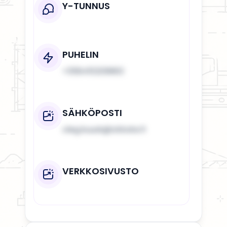
Y-TUNNUS
PUHELIN
+358451209963
SÄHKÖPOSTI
oleg.kuusk@okkate.fi
VERKKOSIVUSTO