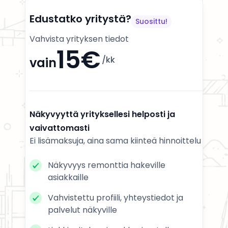
Edustatko yritystä?
Suosittu!
Vahvista yrityksen tiedot
15€
/kk
vain
Näkyvyyttä yrityksellesi helposti ja
vaivattomasti
Ei lisämaksuja, aina sama kiinteä hinnoittelu
Näkyvyys remonttia hakeville
asiakkaille
Vahvistettu profiili, yhteystiedot ja
palvelut näkyville