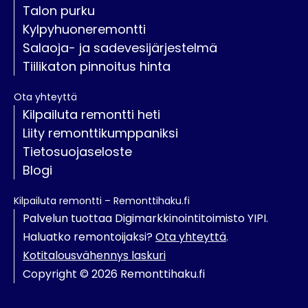
Talon purku
Kylpyhuoneremontti
Salaoja- ja sadevesijärjestelmä
Tiilikaton pinnoitus hinta
Ota yhteyttä
Kilpailuta remontti heti
Liity remonttikumppaniksi
Tietosuojaseloste
Blogi
Kilpailuta remontti – Remonttihaku.fi
Palvelun tuottaa Digimarkkinointitoimisto YIPI.
Haluatko remontoijaksi?
Ota yhteyttä
.
Kotitalousvähennys laskuri
Copyright © 2026 Remonttihaku.fi