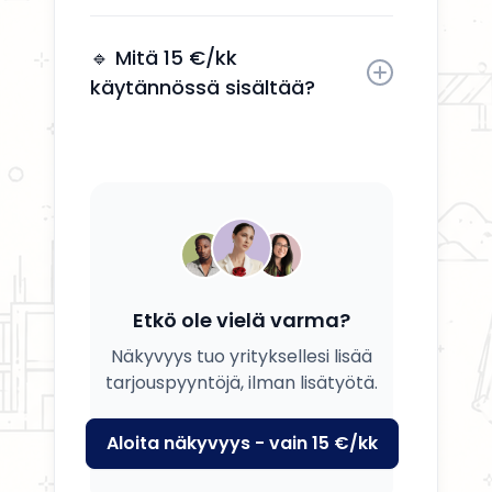
Kyllä, voit päivittää tietosi, palvelusi
ja kuvauksesi milloin tahansa.
🔹 Mitä 15 €/kk
käytännössä sisältää?
Saat yrityksesi esille, yhteystiedot
näkyviin ja mahdollisuuden
tavoittaa potentiaalisia asiakkaita.
Etkö ole vielä varma?
Näkyvyys tuo yrityksellesi lisää
tarjouspyyntöjä, ilman lisätyötä.
Aloita näkyvyys - vain 15 €/kk