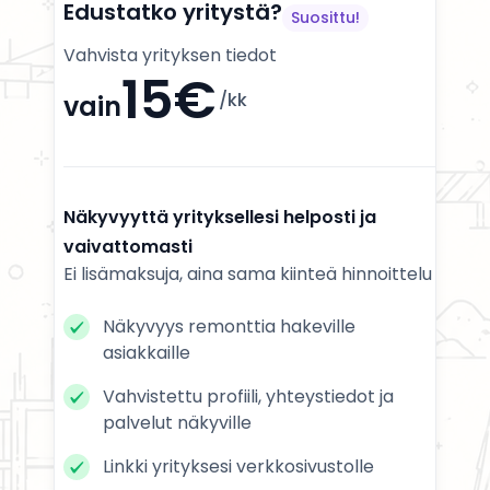
Edustatko yritystä?
Suosittu!
Vahvista yrityksen tiedot
15€
/kk
vain
Näkyvyyttä yrityksellesi helposti ja
vaivattomasti
Ei lisämaksuja, aina sama kiinteä hinnoittelu
Näkyvyys remonttia hakeville
asiakkaille
Vahvistettu profiili, yhteystiedot ja
palvelut näkyville
Linkki yrityksesi verkkosivustolle