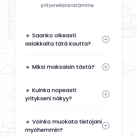
yritysrekisteristämme
🔹 Saanko oikeasti
asiakkaita tätä kautta?
Kyllä. Yrityksesi näkyy käyttäjille,
jotka etsivät aktiivisesti
🔹 Miksi maksaisin tästä?
remonttipalveluita alueellasi.
Näkyvyys tuo suoria
yhteydenottoja ilman, että sinun
🔹 Kuinka nopeasti
tarvitsee käyttää aikaa
yritykseni näkyy?
markkinointiin.
Yrityksesi näkyy kahden arkipäivän
kuluessa aktivoinnin jälkeen.
🔹 Voinko muokata tietojani
myöhemmin?