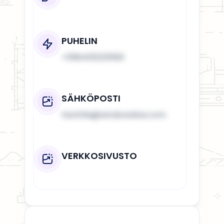
PUHELIN
+358405233593
SÄHKÖPOSTI
hanttila@windowslive.com
VERKKOSIVUSTO