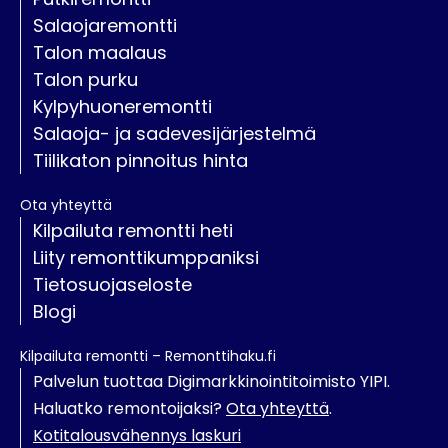
Salaojaremontti
Talon maalaus
Talon purku
Kylpyhuoneremontti
Salaoja- ja sadevesijärjestelmä
Tiilikaton pinnoitus hinta
Ota yhteyttä
Kilpailuta remontti heti
Liity remonttikumppaniksi
Tietosuojaseloste
Blogi
Kilpailuta remontti – Remonttihaku.fi
Palvelun tuottaa Digimarkkinointitoimisto YIPI.
Haluatko remontoijaksi?
Ota yhteyttä
.
Kotitalousvähennys laskuri