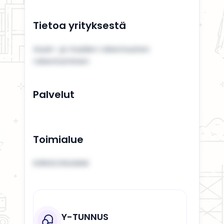
Tietoa yrityksestä
Asuin- ja muiden rakennusten
rakentaminen
Palvelut
Toimialue
KIRKKONUMMI
Y-TUNNUS