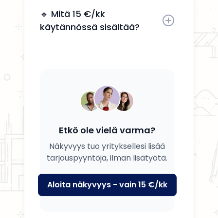
Kyllä, voit päivittää tietosi, palvelusi
ja kuvauksesi milloin tahansa.
🔹 Mitä 15 €/kk
käytännössä sisältää?
Saat yrityksesi esille, yhteystiedot
näkyviin ja mahdollisuuden
tavoittaa potentiaalisia asiakkaita.
Etkö ole vielä varma?
Näkyvyys tuo yrityksellesi lisää
tarjouspyyntöjä, ilman lisätyötä.
Aloita näkyvyys - vain 15 €/kk