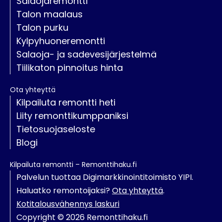
Salaojaremontti
Talon maalaus
Talon purku
Kylpyhuoneremontti
Salaoja- ja sadevesijärjestelmä
Tiilikaton pinnoitus hinta
Ota yhteyttä
Kilpailuta remontti heti
Liity remonttikumppaniksi
Tietosuojaseloste
Blogi
Kilpailuta remontti – Remonttihaku.fi
Palvelun tuottaa Digimarkkinointitoimisto YIPI.
Haluatko remontoijaksi?
Ota yhteyttä
.
Kotitalousvähennys laskuri
Copyright © 2026 Remonttihaku.fi