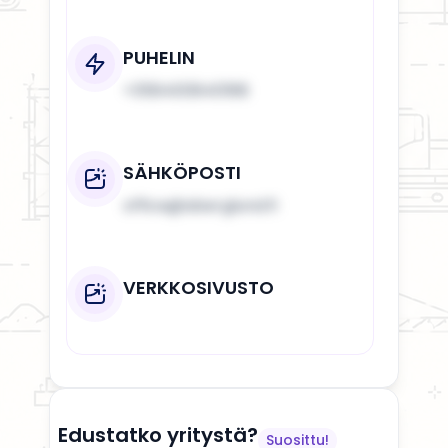
PUHELIN
+358400840188
SÄHKÖPOSTI
office@aberglund.fi
VERKKOSIVUSTO
Edustatko yritystä?
Suosittu!