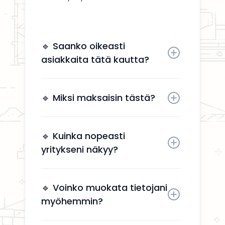
🔹 Saanko oikeasti
asiakkaita tätä kautta?
Kyllä. Yrityksesi näkyy käyttäjille,
jotka etsivät aktiivisesti
🔹 Miksi maksaisin tästä?
remonttipalveluita alueellasi.
Näkyvyys tuo suoria
yhteydenottoja ilman, että sinun
🔹 Kuinka nopeasti
tarvitsee käyttää aikaa
yritykseni näkyy?
markkinointiin.
Yrityksesi näkyy kahden arkipäivän
kuluessa aktivoinnin jälkeen.
🔹 Voinko muokata tietojani
myöhemmin?