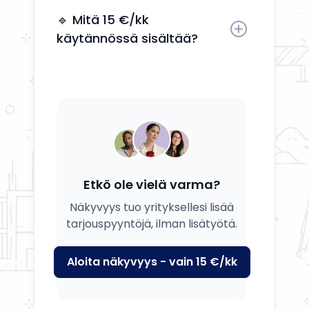
Kyllä, voit päivittää tietosi, palvelusi
ja kuvauksesi milloin tahansa.
🔹 Mitä 15 €/kk
käytännössä sisältää?
Saat yrityksesi esille, yhteystiedot
näkyviin ja mahdollisuuden
tavoittaa potentiaalisia asiakkaita.
Etkö ole vielä varma?
Näkyvyys tuo yrityksellesi lisää
tarjouspyyntöjä, ilman lisätyötä.
Aloita näkyvyys - vain 15 €/kk