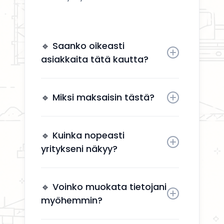
🔹 Saanko oikeasti
asiakkaita tätä kautta?
Kyllä. Yrityksesi näkyy käyttäjille,
jotka etsivät aktiivisesti
🔹 Miksi maksaisin tästä?
remonttipalveluita alueellasi.
Näkyvyys tuo suoria
yhteydenottoja ilman, että sinun
🔹 Kuinka nopeasti
tarvitsee käyttää aikaa
yritykseni näkyy?
markkinointiin.
Yrityksesi näkyy kahden arkipäivän
kuluessa aktivoinnin jälkeen.
🔹 Voinko muokata tietojani
myöhemmin?