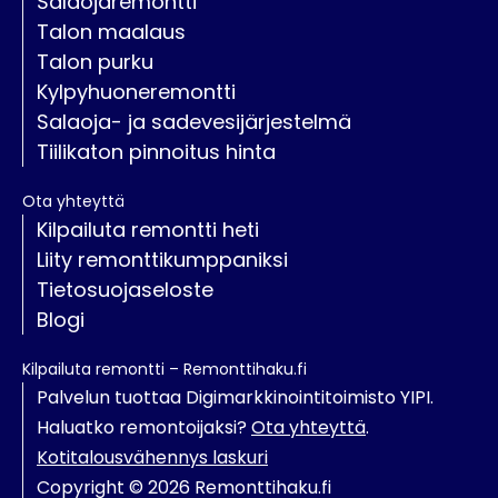
Salaojaremontti
Talon maalaus
Talon purku
Kylpyhuoneremontti
Salaoja- ja sadevesijärjestelmä
Tiilikaton pinnoitus hinta
Ota yhteyttä
Kilpailuta remontti heti
Liity remonttikumppaniksi
Tietosuojaseloste
Blogi
Kilpailuta remontti – Remonttihaku.fi
Palvelun tuottaa Digimarkkinointitoimisto YIPI.
Haluatko remontoijaksi?
Ota yhteyttä
.
Kotitalousvähennys laskuri
Copyright © 2026 Remonttihaku.fi