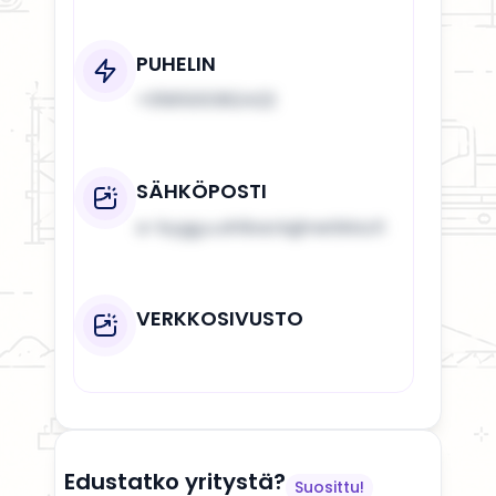
PUHELIN
+358500362422
SÄHKÖPOSTI
a-bygg.u.ahlback@netikka.fi
VERKKOSIVUSTO
Edustatko yritystä?
Suosittu!