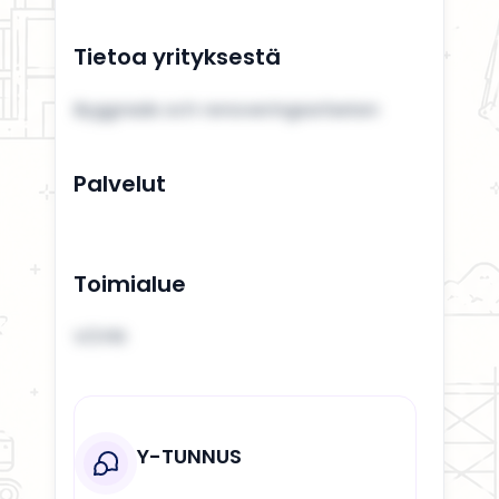
Tietoa yrityksestä
Byggnads och renoveringsarbeten
Palvelut
Toimialue
VÖYRI
Y-TUNNUS