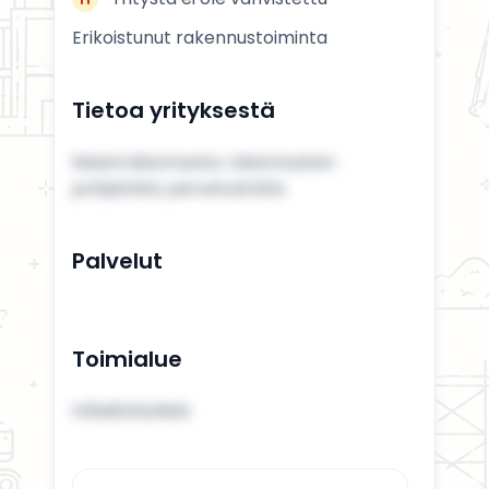
Erikoistunut rakennustoiminta
Tietoa yrityksestä
Maanrakennusta; rakennusten
pohjatöitä, perustustöitä.
Palvelut
Toimialue
HÄMEENLINNA