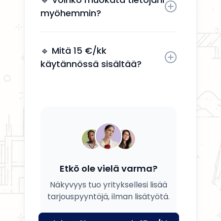
myöhemmin?
Kyllä, voit päivittää tietosi, palvelusi
ja kuvauksesi milloin tahansa.
🔹 Mitä 15 €/kk
käytännössä sisältää?
Saat yrityksesi esille, yhteystiedot
näkyviin ja mahdollisuuden
tavoittaa potentiaalisia asiakkaita.
Etkö ole vielä varma?
Näkyvyys tuo yrityksellesi lisää
tarjouspyyntöjä, ilman lisätyötä.