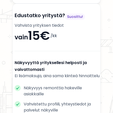
Edustatko yritystä?
Suosittu!
Vahvista yrityksen tiedot
15€
/kk
vain
Näkyvyyttä yrityksellesi helposti ja
vaivattomasti
Ei lisämaksuja, aina sama kiinteä hinnoittelu
Näkyvyys remonttia hakeville
asiakkaille
Vahvistettu profiili, yhteystiedot ja
palvelut näkyville