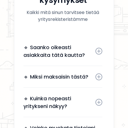
kysymykset
Kaikki mitä sinun tarvitsee tietää
yritysrekisteristämme
🔹 Saanko oikeasti
asiakkaita tätä kautta?
Kyllä. Yrityksesi näkyy käyttäjille,
jotka etsivät aktiivisesti
🔹 Miksi maksaisin tästä?
remonttipalveluita alueellasi.
Näkyvyys tuo suoria
yhteydenottoja ilman, että sinun
🔹 Kuinka nopeasti
tarvitsee käyttää aikaa
yritykseni näkyy?
markkinointiin.
Yrityksesi näkyy kahden arkipäivän
kuluessa aktivoinnin jälkeen.
🔹 Voinko muokata tietojani