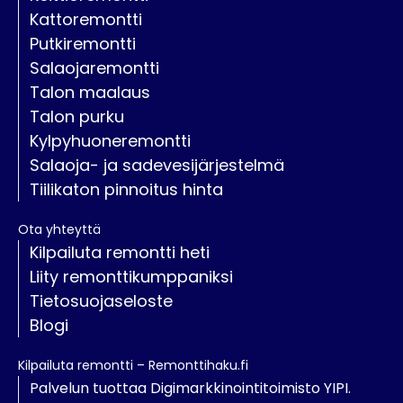
Kattoremontti
Putkiremontti
Salaojaremontti
Talon maalaus
Talon purku
Kylpyhuoneremontti
Salaoja- ja sadevesijärjestelmä
Tiilikaton pinnoitus hinta
Ota yhteyttä
Kilpailuta remontti heti
Liity remonttikumppaniksi
Tietosuojaseloste
Blogi
Kilpailuta remontti – Remonttihaku.fi
Palvelun tuottaa Digimarkkinointitoimisto YIPI.