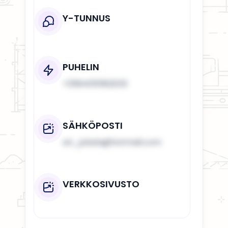
Y-TUNNUS
PUHELIN
+358405582033
SÄHKÖPOSTI
ari_jokela@hotmail.com
VERKKOSIVUSTO