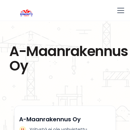
A-Maanrakennus
Oy
A-Maanrakennus Oy
Yritystä ei ole vahvistettu