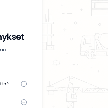
mykset
tää
tta?
 aktiivisesti