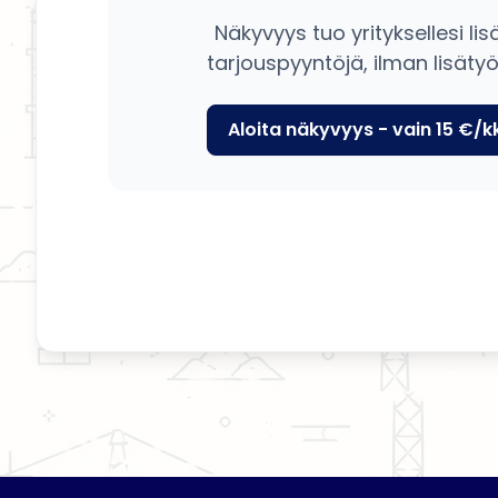
Näkyvyys tuo yrityksellesi lis
tarjouspyyntöjä, ilman lisätyö
Aloita näkyvyys - vain 15 €/k