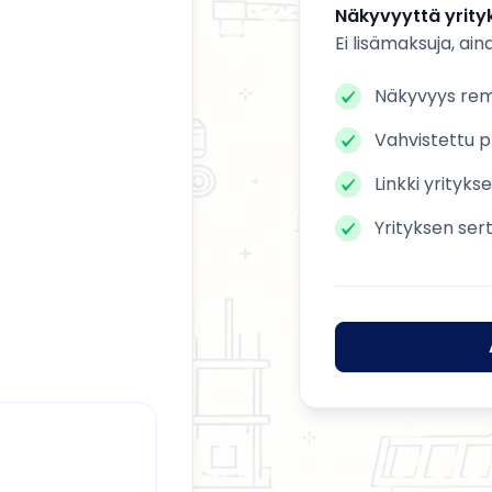
Näkyvyyttä yrityk
Ei lisämaksuja, ain
Näkyvyys remo
Vahvistettu pr
Linkki yrityks
Yrityksen ser