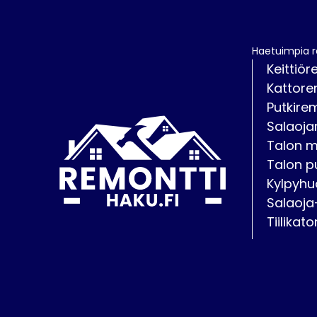
Haetuimpia 
Keittiör
Kattore
Putkire
Salaoja
Talon 
Talon p
Kylpyhu
Salaoja
Tiilikat