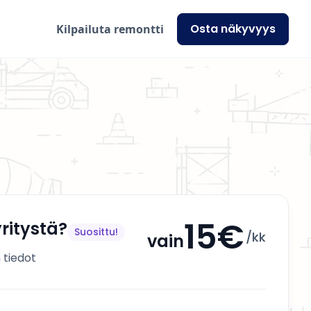
Osta näkyvyys
Kilpailuta remontti
15€
ritystä?
Suosittu!
/kk
vain
 tiedot