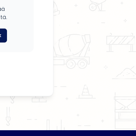
ää
tä.
k