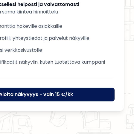
sellesi helposti ja vaivattomasti
a sama kiinteä hinnoittelu
nttia hakeville asiakkaille
ofiili, yhteystiedot ja palvelut näkyville
esi verkkosivustolle
tifikaatit näkyviin, kuten Luotettava kumppani
Aloita näkyvyys - vain 15 €/kk