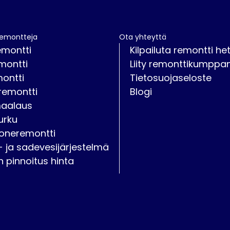
remontteja
Ota yhteyttä
emontti
Kilpailuta remontti het
montti
Liity remonttikumppan
montti
Tietosuojaseloste
remontti
Blogi
maalaus
urku
oneremontti
- ja sadevesijärjestelmä
on pinnoitus hinta