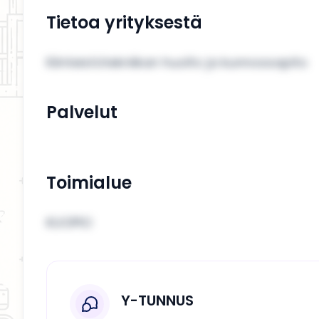
Tietoa yrityksestä
Kiinteistötekniikan huolto ja kunnossapito
Palvelut
Toimialue
KUOPIO
Y-TUNNUS