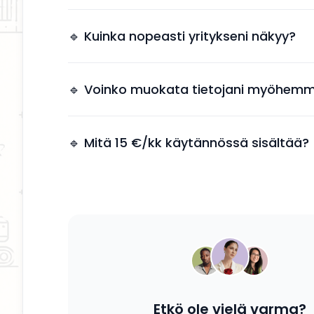
Näkyvyys tuo suoria yhteydenottoja ilman, et
tarvitsee käyttää aikaa markkinointiin.
🔹 Kuinka nopeasti yritykseni näkyy?
Yrityksesi näkyy kahden arkipäivän kuluessa 
jälkeen.
🔹 Voinko muokata tietojani myöhemm
Kyllä, voit päivittää tietosi, palvelusi ja kuvauk
tahansa.
🔹 Mitä 15 €/kk käytännössä sisältää?
Saat yrityksesi esille, yhteystiedot näkyviin ja
mahdollisuuden tavoittaa potentiaalisia asiak
Etkö ole vielä varma?