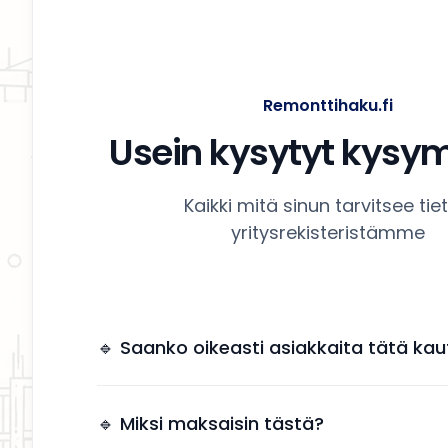
Remonttihaku.fi
Usein kysytyt kysy
Kaikki mitä sinun tarvitsee tie
yritysrekisteristämme
🔹 Saanko oikeasti asiakkaita tätä kau
Kyllä. Yrityksesi näkyy käyttäjille, jotka etsivät
remonttipalveluita alueellasi.
🔹 Miksi maksaisin tästä?