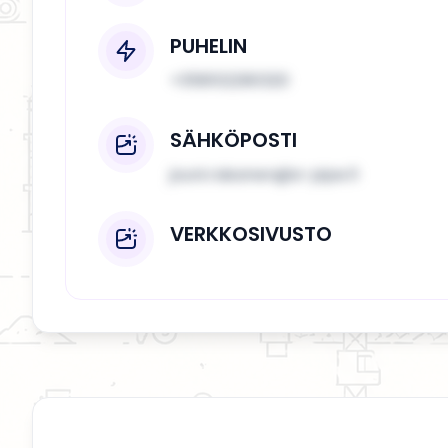
PUHELIN
+358102290320
SÄHKÖPOSTI
jouni.raisanen@a-pipe.fi
VERKKOSIVUSTO