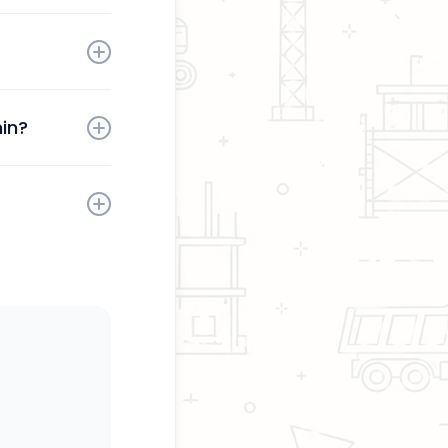
tä sinun
aktivoinnin
in?
sesi milloin
kaita.