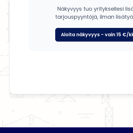
Näkyvyys tuo yrityksellesi lis
tarjouspyyntöjä, ilman lisätyö
Aloita näkyvyys - vain 15 €/k