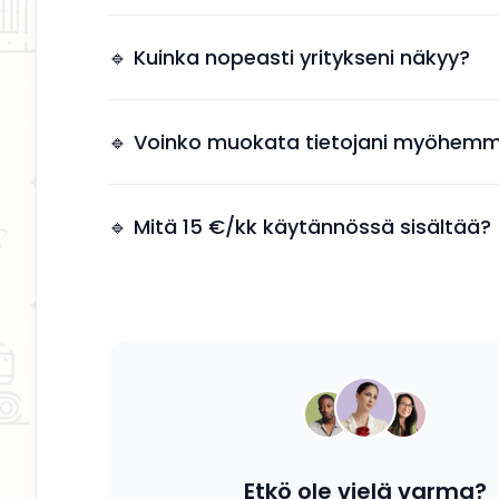
Näkyvyys tuo suoria yhteydenottoja ilman, et
tarvitsee käyttää aikaa markkinointiin.
🔹 Kuinka nopeasti yritykseni näkyy?
Yrityksesi näkyy kahden arkipäivän kuluessa 
jälkeen.
🔹 Voinko muokata tietojani myöhemm
Kyllä, voit päivittää tietosi, palvelusi ja kuvauk
tahansa.
🔹 Mitä 15 €/kk käytännössä sisältää?
Saat yrityksesi esille, yhteystiedot näkyviin ja
mahdollisuuden tavoittaa potentiaalisia asiak
Etkö ole vielä varma?