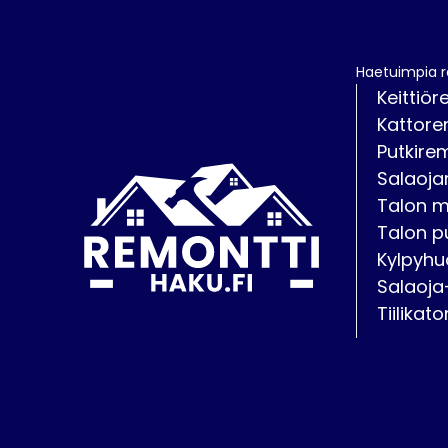
Haetuimpia 
Keittiör
Kattore
Putkire
Salaoja
Talon 
Talon p
Kylpyhu
Salaoja
Tiilikat