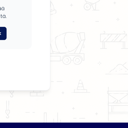
ää
tä.
k