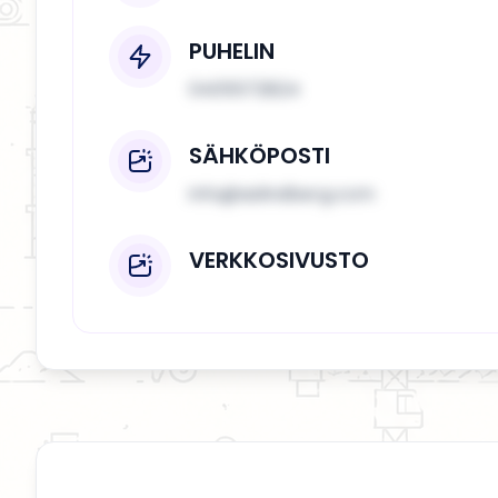
PUHELIN
0405572824
SÄHKÖPOSTI
info@aslindberg.com
VERKKOSIVUSTO