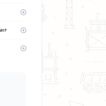
tä sinun
aktivoinnin
in?
sesi milloin
kaita.