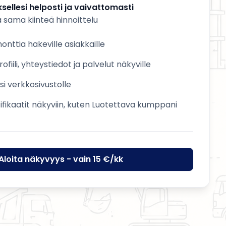
sellesi helposti ja vaivattomasti
a sama kiinteä hinnoittelu
nttia hakeville asiakkaille
ofiili, yhteystiedot ja palvelut näkyville
esi verkkosivustolle
tifikaatit näkyviin, kuten Luotettava kumppani
Aloita näkyvyys - vain 15 €/kk