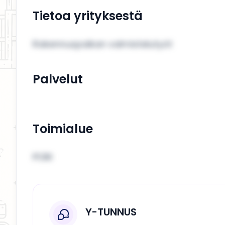
Tietoa yrityksestä
Rakennuspaikan valmistelutyöt
Palvelut
Toimialue
PORI
Y-TUNNUS