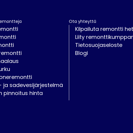
remontteja
Ota yhteyttä
emontti
Kilpailuta remontti het
montti
Liity remonttikumppan
montti
Tietosuojaseloste
remontti
Blogi
maalaus
urku
oneremontti
- ja sadevesijärjestelmä
on pinnoitus hinta