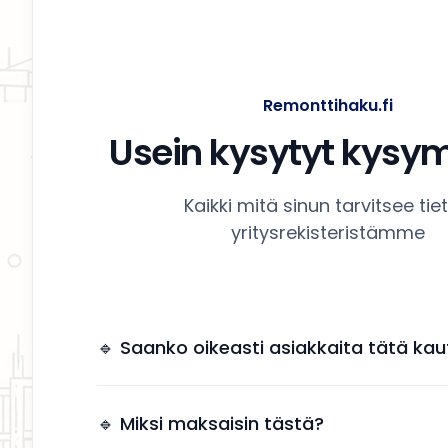
Remonttihaku.fi
Usein kysytyt kysy
Kaikki mitä sinun tarvitsee tie
yritysrekisteristämme
🔹 Saanko oikeasti asiakkaita tätä kau
Kyllä. Yrityksesi näkyy käyttäjille, jotka etsivät
remonttipalveluita alueellasi.
🔹 Miksi maksaisin tästä?