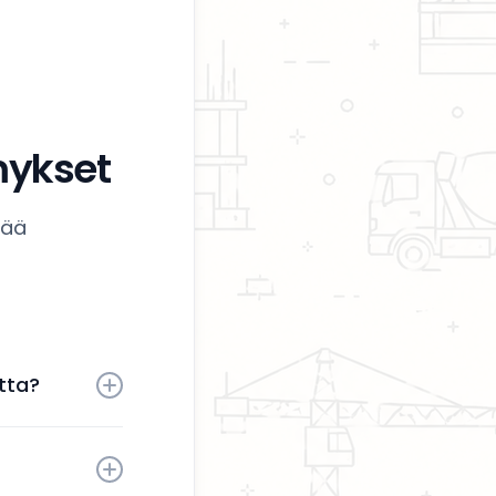
mykset
tää
tta?
 aktiivisesti