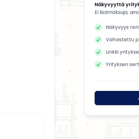
Näkyvyyttä yrityk
Ei lisämaksuja, ain
Näkyvyys remo
Vahvistettu pr
Linkki yrityks
Yrityksen ser