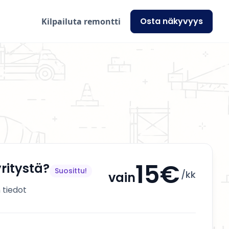
Osta näkyvyys
Kilpailuta remontti
15€
ritystä?
Suosittu!
/kk
vain
 tiedot