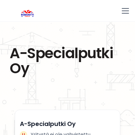
A-Specialputki
Oy
A-Specialputki Oy
Yritystä ei ole vahvistettu