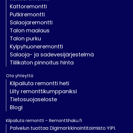
Kattoremontti
Putkiremontti
Salaojaremontti
Talon maalaus
Talon purku
Kylpyhuoneremontti
Salaoja- ja sadevesijärjestelmä
Tiilikaton pinnoitus hinta
Ota yhteyttä
Kilpailuta remontti heti
Liity remonttikumppaniksi
Tietosuojaseloste
Blogi
Kilpailuta remontti – Remonttihaku.fi
Palvelun tuottaa Digimarkkinointitoimisto YIPI.