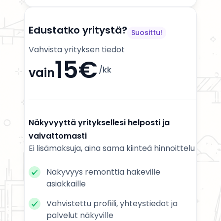
Edustatko yritystä?
Suosittu!
Vahvista yrityksen tiedot
15€
/kk
vain
Näkyvyyttä yrityksellesi helposti ja
vaivattomasti
Ei lisämaksuja, aina sama kiinteä hinnoittelu
Näkyvyys remonttia hakeville
asiakkaille
Vahvistettu profiili, yhteystiedot ja
palvelut näkyville