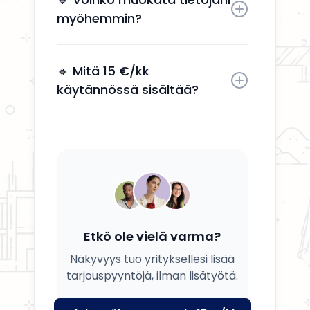
myöhemmin?
Kyllä, voit päivittää tietosi, palvelusi
ja kuvauksesi milloin tahansa.
🔹 Mitä 15 €/kk
käytännössä sisältää?
Saat yrityksesi esille, yhteystiedot
näkyviin ja mahdollisuuden
tavoittaa potentiaalisia asiakkaita.
Etkö ole vielä varma?
Näkyvyys tuo yrityksellesi lisää
tarjouspyyntöjä, ilman lisätyötä.