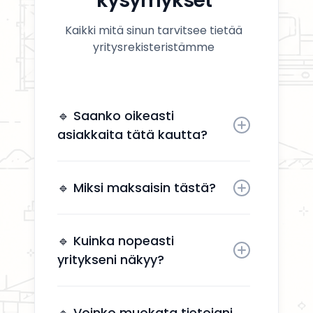
kysymykset
Kaikki mitä sinun tarvitsee tietää
yritysrekisteristämme
🔹 Saanko oikeasti
asiakkaita tätä kautta?
Kyllä. Yrityksesi näkyy käyttäjille,
jotka etsivät aktiivisesti
🔹 Miksi maksaisin tästä?
remonttipalveluita alueellasi.
Näkyvyys tuo suoria
yhteydenottoja ilman, että sinun
🔹 Kuinka nopeasti
tarvitsee käyttää aikaa
yritykseni näkyy?
markkinointiin.
Yrityksesi näkyy kahden arkipäivän
kuluessa aktivoinnin jälkeen.
🔹 Voinko muokata tietojani