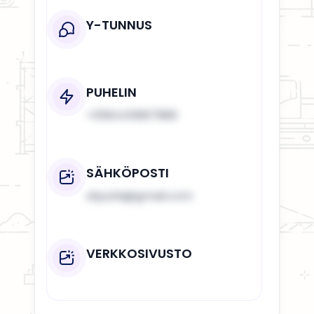
Y-TUNNUS
PUHELIN
+358445887988
SÄHKÖPOSTI
a1putki@gmail.com
VERKKOSIVUSTO