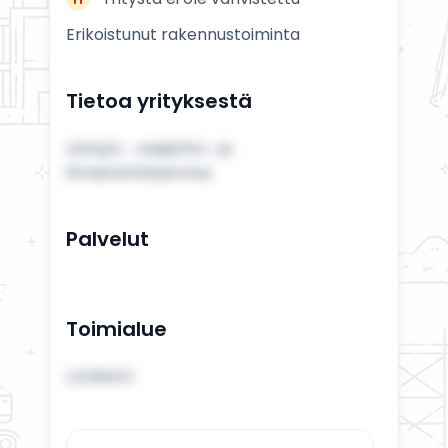
Erikoistunut rakennustoiminta
Tietoa yrityksestä
Lämpö-, vesijohto- ja
ilmastointiasennus
Palvelut
Toimialue
LOHIKKO