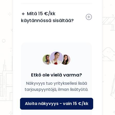
Kyllä, voit päivittää tietosi, palvelusi
ja kuvauksesi milloin tahansa.
🔹 Mitä 15 €/kk
käytännössä sisältää?
Saat yrityksesi esille, yhteystiedot
näkyviin ja mahdollisuuden
tavoittaa potentiaalisia asiakkaita.
Etkö ole vielä varma?
Näkyvyys tuo yrityksellesi lisää
tarjouspyyntöjä, ilman lisätyötä.
Aloita näkyvyys - vain 15 €/kk