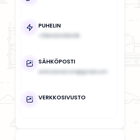
PUHELIN
+358400458458
SÄHKÖPOSTI
antti.stenstrom@gmail.com
VERKKOSIVUSTO