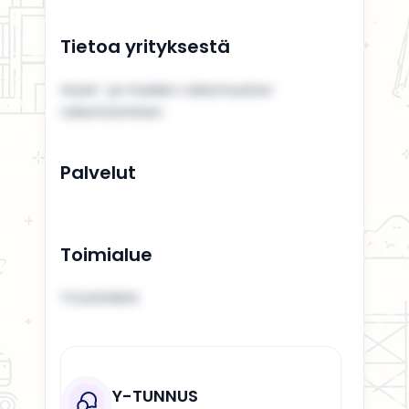
Tietoa yrityksestä
Asuin- ja muiden rakennusten
rakentaminen
Palvelut
Toimialue
TOLKKINEN
Y-TUNNUS