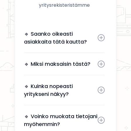
yritysrekisteristämme
🔹 Saanko oikeasti
asiakkaita tätä kautta?
Kyllä. Yrityksesi näkyy käyttäjille,
jotka etsivät aktiivisesti
🔹 Miksi maksaisin tästä?
remonttipalveluita alueellasi.
Näkyvyys tuo suoria
yhteydenottoja ilman, että sinun
🔹 Kuinka nopeasti
tarvitsee käyttää aikaa
yritykseni näkyy?
markkinointiin.
Yrityksesi näkyy kahden arkipäivän
kuluessa aktivoinnin jälkeen.
🔹 Voinko muokata tietojani
myöhemmin?