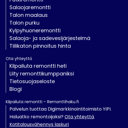
Salaojaremontti
Talon maalaus
Talon purku
Kylpyhuoneremontti
Salaoja- ja sadevesijärjestelmä
Tiilikaton pinnoitus hinta
Ota yhteyttä
Kilpailuta remontti heti
Liity remonttikumppaniksi
Tietosuojaseloste
Blogi
Kilpailuta remontti – Remonttihaku.fi
Palvelun tuottaa Digimarkkinointitoimisto YIPI.
Haluatko remontoijaksi?
Ota yhteyttä
.
Kotitalousvähennys laskuri