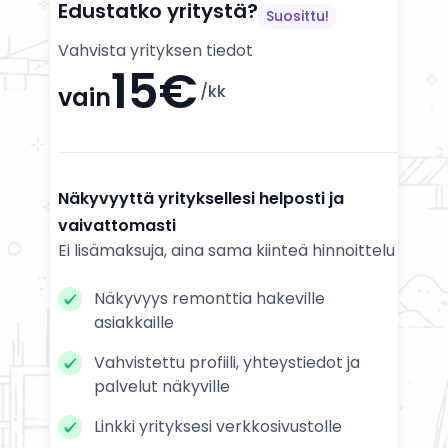
Edustatko yritystä?
Suosittu!
Vahvista yrityksen tiedot
15€
/kk
vain
Näkyvyyttä yrityksellesi helposti ja
vaivattomasti
Ei lisämaksuja, aina sama kiinteä hinnoittelu
Näkyvyys remonttia hakeville
asiakkaille
Vahvistettu profiili, yhteystiedot ja
palvelut näkyville
Linkki yrityksesi verkkosivustolle