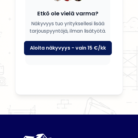
Etkö ole vielä varma?
Näkyvyys tuo yrityksellesi lisää
tarjouspyyntöjä, ilman lisätyötä.
Aloita näkyvyys - vain 15 €/kk