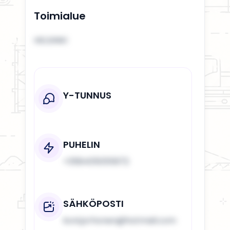
Toimialue
HELSINKI
Y-TUNNUS
PUHELIN
+358405055972
SÄHKÖPOSTI
koni.jorhonen@hotmail.com