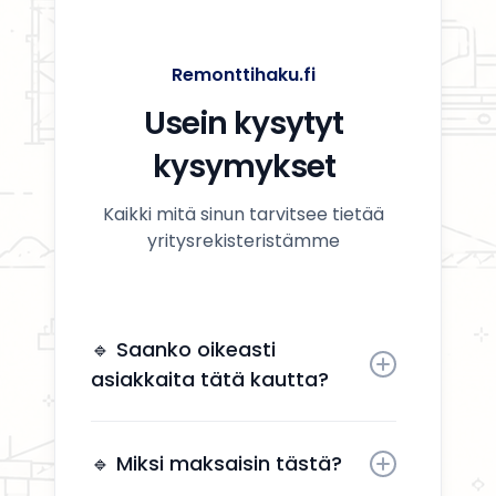
Remonttihaku.fi
Usein kysytyt
kysymykset
Kaikki mitä sinun tarvitsee tietää
yritysrekisteristämme
🔹 Saanko oikeasti
asiakkaita tätä kautta?
Kyllä. Yrityksesi näkyy käyttäjille,
jotka etsivät aktiivisesti
🔹 Miksi maksaisin tästä?
remonttipalveluita alueellasi.