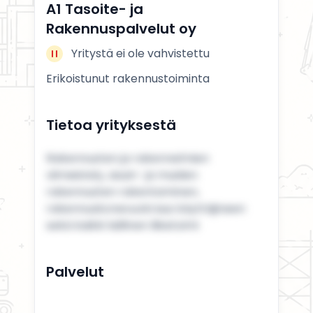
A1 Tasoite- ja
Rakennuspalvelut oy
Yritystä ei ole vahvistettu
Erikoistunut rakennustoiminta
Tietoa yrityksestä
Rakennusten ja rakennelmien
viimeistely, asuin- ja muiden
rakennusten rakentaminen,
rakennuskonevuokraus käyttäjineen
sekä kaikki laillinen liiketoimi
Palvelut