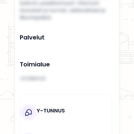
kivikorit, paasikivimuurit. Vihertyöt:
Istutukset ja nurmet. Leikkivälineet ja
liikuntapaikat.
Palvelut
Toimialue
JYVÄSKYLÄ
Y-TUNNUS