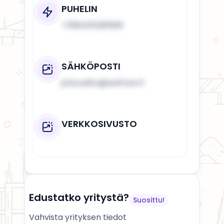
PUHELIN
+358405281669
SÄHKÖPOSTI
juha.aalto@aalman.fi
VERKKOSIVUSTO
Edustatko yritystä?
Suosittu!
Vahvista yrityksen tiedot