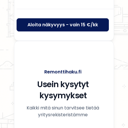
Aloita näkyvyys - vain 15 €/kk
Remonttihaku.fi
Usein kysytyt
kysymykset
Kaikki mitä sinun tarvitsee tietää
yritysrekisteristämme