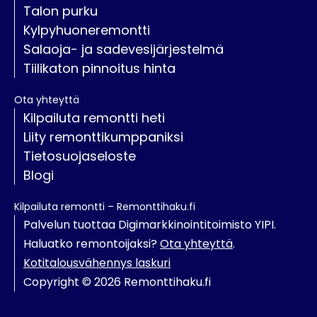
Talon purku
Kylpyhuoneremontti
Salaoja- ja sadevesijärjestelmä
Tiilikaton pinnoitus hinta
Ota yhteyttä
Kilpailuta remontti heti
Liity remonttikumppaniksi
Tietosuojaseloste
Blogi
Kilpailuta remontti – Remonttihaku.fi
Palvelun tuottaa Digimarkkinointitoimisto YIPI.
Haluatko remontoijaksi?
Ota yhteyttä
.
Kotitalousvähennys laskuri
Copyright © 2026 Remonttihaku.fi