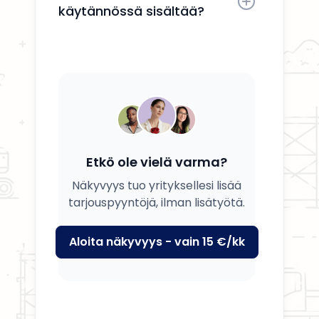
käytännössä sisältää?
Saat yrityksesi esille, yhteystiedot
näkyviin ja mahdollisuuden
tavoittaa potentiaalisia asiakkaita.
Etkö ole vielä varma?
Näkyvyys tuo yrityksellesi lisää
tarjouspyyntöjä, ilman lisätyötä.
Aloita näkyvyys - vain 15 €/kk