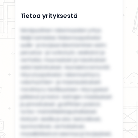
Tietoa yrityksestä
Monipuolinen rakennusalan yritys.
Neljä toimialaa: Rakennuspalvelut
uudis- ja korjausrakentaminen esim.
perustus- ja runkotyöt, vesikatot ja
verhoilut, muuraukset ja tasoitukset
sekä laatoitukset. Huoneistoremontit.
Höyrytyspalvelut; rakennushöyry
valumuottien- ja maansulatukset.
Varahöyry teollisuuteen. Höyrypesut
julkisivut ja katot. kattojen maalaukset
ja pinnoitukset. graffittien poistot.
torbo-märkähiekkapuhallukset.
Kivityöt: sisälle ja ulos. betonikivet,
luonnonkivet, verhoilukivet,
mosaiikkibetoni asennus ja korjaukset,