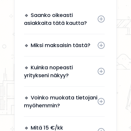
🔹 Saanko oikeasti
asiakkaita tätä kautta?
Kyllä. Yrityksesi näkyy käyttäjille,
jotka etsivät aktiivisesti
🔹 Miksi maksaisin tästä?
remonttipalveluita alueellasi.
Näkyvyys tuo suoria
yhteydenottoja ilman, että sinun
🔹 Kuinka nopeasti
tarvitsee käyttää aikaa
yritykseni näkyy?
markkinointiin.
Yrityksesi näkyy kahden arkipäivän
kuluessa aktivoinnin jälkeen.
🔹 Voinko muokata tietojani
myöhemmin?
Kyllä, voit päivittää tietosi, palvelusi
ja kuvauksesi milloin tahansa.
🔹 Mitä 15 €/kk