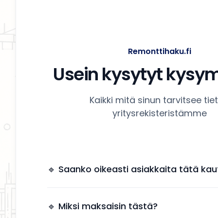
Remonttihaku.fi
Usein kysytyt kysy
Kaikki mitä sinun tarvitsee tie
yritysrekisteristämme
🔹 Saanko oikeasti asiakkaita tätä kau
Kyllä. Yrityksesi näkyy käyttäjille, jotka etsivät
remonttipalveluita alueellasi.
🔹 Miksi maksaisin tästä?