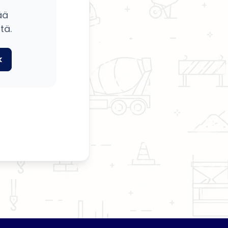
ää
tä.
k