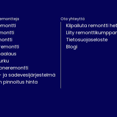
remontteja
Ota yhteyttä
emontti
Kilpailuta remontti het
montti
Liity remonttikumppan
montti
Tietosuojaseloste
remontti
Blogi
maalaus
urku
oneremontti
- ja sadevesijärjestelmä
on pinnoitus hinta