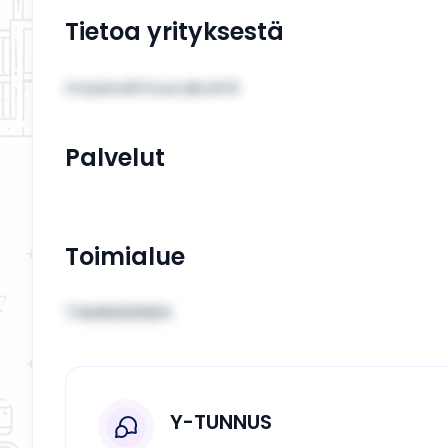
Tietoa yrityksestä
maansiirtourakointi
Palvelut
Toimialue
TAMMIAINEN
Y-TUNNUS