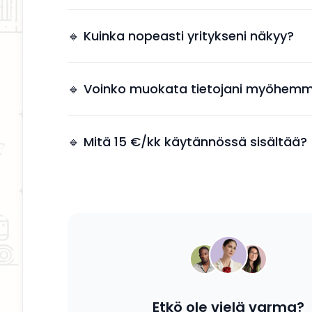
Näkyvyys tuo suoria yhteydenottoja ilman, et
tarvitsee käyttää aikaa markkinointiin.
🔹 Kuinka nopeasti yritykseni näkyy?
Yrityksesi näkyy kahden arkipäivän kuluessa 
jälkeen.
🔹 Voinko muokata tietojani myöhemm
Kyllä, voit päivittää tietosi, palvelusi ja kuvauk
tahansa.
🔹 Mitä 15 €/kk käytännössä sisältää?
Saat yrityksesi esille, yhteystiedot näkyviin ja
mahdollisuuden tavoittaa potentiaalisia asiak
Etkö ole vielä varma?