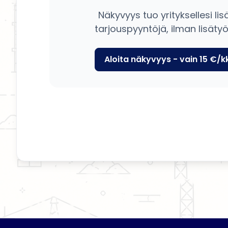
Näkyvyys tuo yrityksellesi lis
tarjouspyyntöjä, ilman lisätyö
Aloita näkyvyys - vain 15 €/k