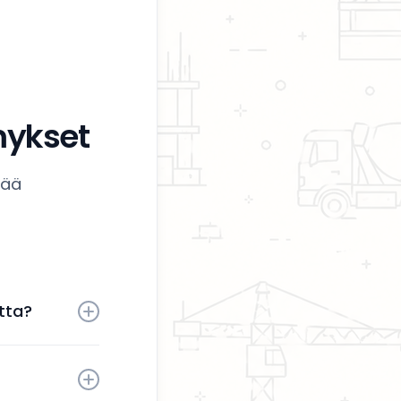
mykset
tää
tta?
 aktiivisesti