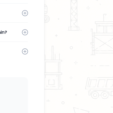
tä sinun
aktivoinnin
in?
sesi milloin
kaita.