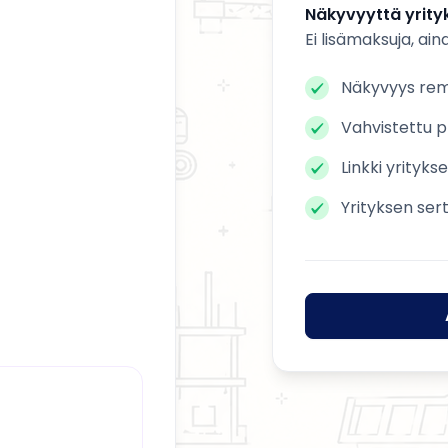
Näkyvyyttä yrityk
Ei lisämaksuja, ain
Näkyvyys remo
Vahvistettu pr
Linkki yrityks
Yrityksen ser