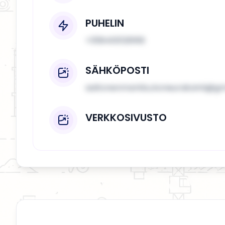
PUHELIN
+358400126169
SÄHKÖPOSTI
aaltonenmarkku.koneurakointi@gm
VERKKOSIVUSTO