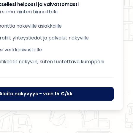
sellesi helposti ja vaivattomasti
a sama kiinteä hinnoittelu
nttia hakeville asiakkaille
ofiili, yhteystiedot ja palvelut näkyville
esi verkkosivustolle
tifikaatit näkyviin, kuten Luotettava kumppani
Aloita näkyvyys - vain 15 €/kk