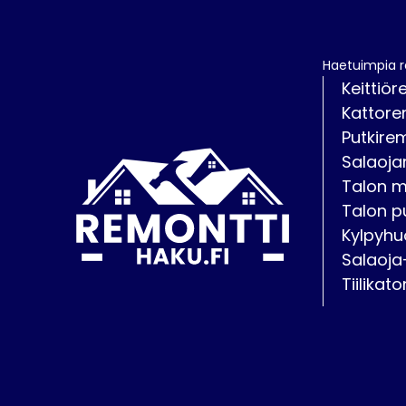
Haetuimpia 
Keittiör
Kattore
Putkire
Salaoja
Talon 
Talon p
Kylpyhu
Salaoja
Tiilikat