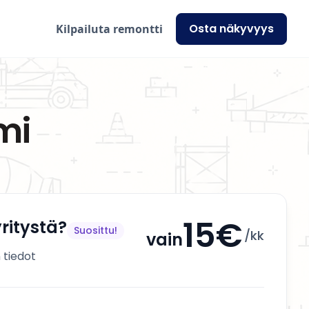
Osta näkyvyys
Kilpailuta remontti
mi
15€
ritystä?
Suosittu!
/kk
vain
 tiedot