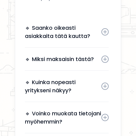
🔹 Saanko oikeasti
asiakkaita tätä kautta?
Kyllä. Yrityksesi näkyy käyttäjille,
jotka etsivät aktiivisesti
🔹 Miksi maksaisin tästä?
remonttipalveluita alueellasi.
Näkyvyys tuo suoria
yhteydenottoja ilman, että sinun
🔹 Kuinka nopeasti
tarvitsee käyttää aikaa
yritykseni näkyy?
markkinointiin.
Yrityksesi näkyy kahden arkipäivän
kuluessa aktivoinnin jälkeen.
🔹 Voinko muokata tietojani
myöhemmin?