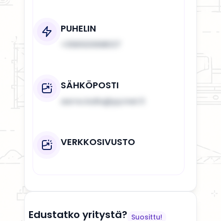
PUHELIN
+358500698137
SÄHKÖPOSTI
aarno.kallo@pp.inet.fi
VERKKOSIVUSTO
Edustatko yritystä?
Suosittu!