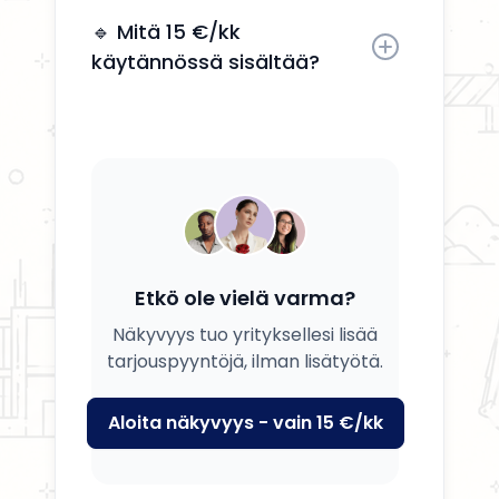
Kyllä, voit päivittää tietosi, palvelusi
ja kuvauksesi milloin tahansa.
🔹 Mitä 15 €/kk
käytännössä sisältää?
Saat yrityksesi esille, yhteystiedot
näkyviin ja mahdollisuuden
tavoittaa potentiaalisia asiakkaita.
Etkö ole vielä varma?
Näkyvyys tuo yrityksellesi lisää
tarjouspyyntöjä, ilman lisätyötä.
Aloita näkyvyys - vain 15 €/kk