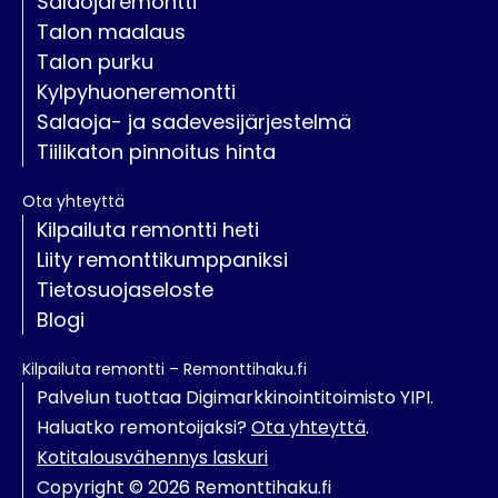
Salaojaremontti
Talon maalaus
Talon purku
Kylpyhuoneremontti
Salaoja- ja sadevesijärjestelmä
Tiilikaton pinnoitus hinta
Ota yhteyttä
Kilpailuta remontti heti
Liity remonttikumppaniksi
Tietosuojaseloste
Blogi
Kilpailuta remontti – Remonttihaku.fi
Palvelun tuottaa Digimarkkinointitoimisto YIPI.
Haluatko remontoijaksi?
Ota yhteyttä
.
Kotitalousvähennys laskuri
Copyright © 2026 Remonttihaku.fi