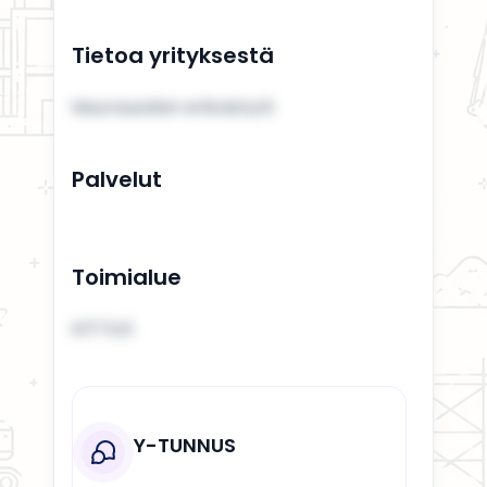
Tietoa yrityksestä
Muurausalan erikoistyöt
Palvelut
Toimialue
KITTILÄ
Y-TUNNUS