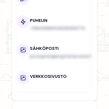
PUHELIN
+358400660549;0503531770
SÄHKÖPOSTI
jan.engman@engmanservices.fi
VERKKOSIVUSTO