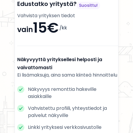
Edustatko yritystä?
Suosittu!
Vahvista yrityksen tiedot
15€
/kk
vain
Näkyvyyttä yrityksellesi helposti ja
vaivattomasti
Ei lisämaksuja, aina sama kiinteä hinnoittelu
Näkyvyys remonttia hakeville
asiakkaille
Vahvistettu profiili, yhteystiedot ja
palvelut näkyville
Linkki yrityksesi verkkosivustolle