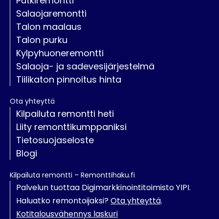
Putkiremontti
Salaojaremontti
Talon maalaus
Talon purku
Kylpyhuoneremontti
Salaoja- ja sadevesijärjestelmä
Tiilikaton pinnoitus hinta
Ota yhteyttä
Kilpailuta remontti heti
Liity remonttikumppaniksi
Tietosuojaseloste
Blogi
Kilpailuta remontti – Remonttihaku.fi
Palvelun tuottaa Digimarkkinointitoimisto YIPI.
Haluatko remontoijaksi?
Ota yhteyttä
.
Kotitalousvähennys laskuri