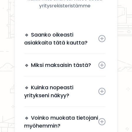
yritysrekisteristämme
🔹 Saanko oikeasti
asiakkaita tätä kautta?
Kyllä. Yrityksesi näkyy käyttäjille,
jotka etsivät aktiivisesti
🔹 Miksi maksaisin tästä?
remonttipalveluita alueellasi.
Näkyvyys tuo suoria
yhteydenottoja ilman, että sinun
🔹 Kuinka nopeasti
tarvitsee käyttää aikaa
yritykseni näkyy?
markkinointiin.
Yrityksesi näkyy kahden arkipäivän
kuluessa aktivoinnin jälkeen.
🔹 Voinko muokata tietojani
myöhemmin?