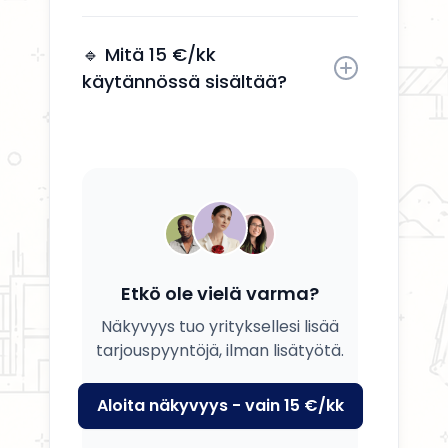
Kyllä, voit päivittää tietosi, palvelusi
ja kuvauksesi milloin tahansa.
🔹 Mitä 15 €/kk
käytännössä sisältää?
Saat yrityksesi esille, yhteystiedot
näkyviin ja mahdollisuuden
tavoittaa potentiaalisia asiakkaita.
Etkö ole vielä varma?
Näkyvyys tuo yrityksellesi lisää
tarjouspyyntöjä, ilman lisätyötä.
Aloita näkyvyys - vain 15 €/kk