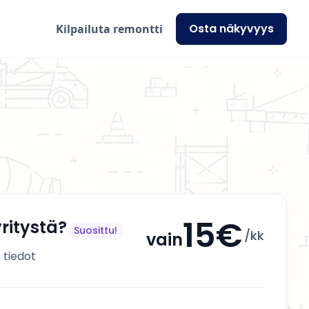
Osta näkyvyys
Kilpailuta remontti
15€
ritystä?
Suosittu!
/kk
vain
 tiedot