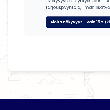
Näkyvyys tuo yrityksellesi lis
tarjouspyyntöjä, ilman lisätyö
Aloita näkyvyys - vain 15 €/k