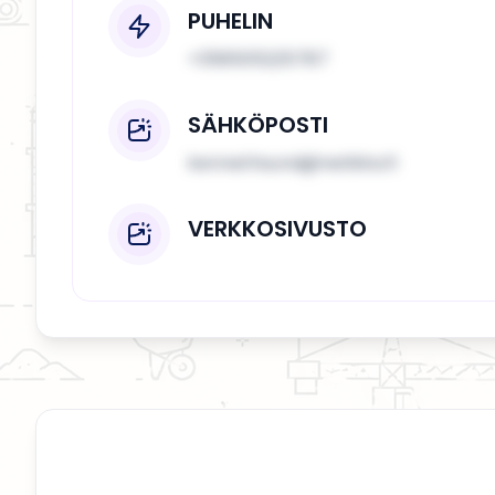
PUHELIN
+358505225787
SÄHKÖPOSTI
kennethsund@netikka.fi
VERKKOSIVUSTO