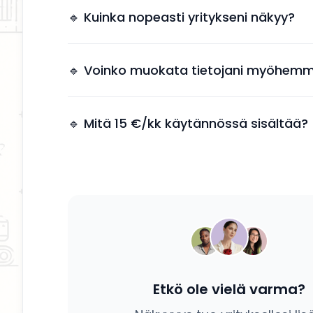
tarvitsee käyttää aikaa markkinointiin.
🔹 Kuinka nopeasti yritykseni näkyy?
Yrityksesi näkyy kahden arkipäivän kuluessa 
jälkeen.
🔹 Voinko muokata tietojani myöhemm
Kyllä, voit päivittää tietosi, palvelusi ja kuvauk
tahansa.
🔹 Mitä 15 €/kk käytännössä sisältää?
Saat yrityksesi esille, yhteystiedot näkyviin ja
mahdollisuuden tavoittaa potentiaalisia asiak
Etkö ole vielä varma?