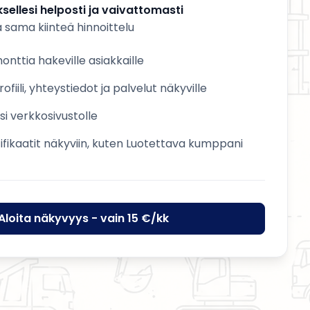
sellesi helposti ja vaivattomasti
a sama kiinteä hinnoittelu
nttia hakeville asiakkaille
ofiili, yhteystiedot ja palvelut näkyville
esi verkkosivustolle
tifikaatit näkyviin, kuten Luotettava kumppani
Aloita näkyvyys - vain 15 €/kk