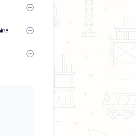
aktivoinnin
in?
sesi milloin
kaita.