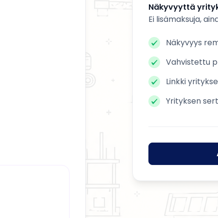
Näkyvyyttä yrityk
Ei lisämaksuja, ain
Näkyvyys remo
Vahvistettu pr
Linkki yrityks
Yrityksen ser