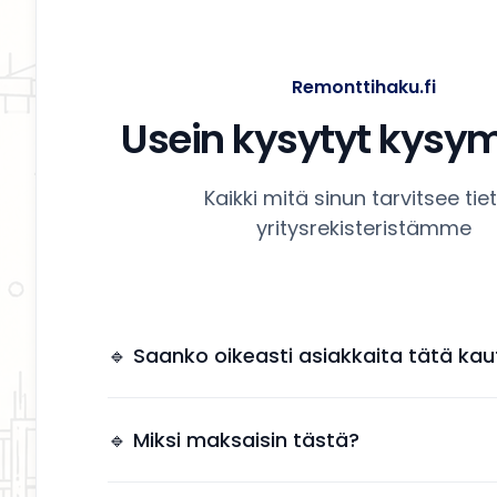
Remonttihaku.fi
Usein kysytyt kysy
Kaikki mitä sinun tarvitsee tie
yritysrekisteristämme
🔹 Saanko oikeasti asiakkaita tätä kau
Kyllä. Yrityksesi näkyy käyttäjille, jotka etsivät
remonttipalveluita alueellasi.
🔹 Miksi maksaisin tästä?
Näkyvyys tuo suoria yhteydenottoja ilman, et