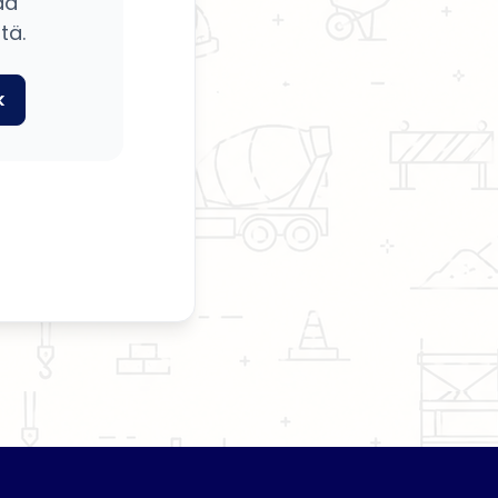
ää
tä.
k