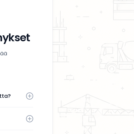
mykset
tää
tta?
 aktiivisesti
tä sinun