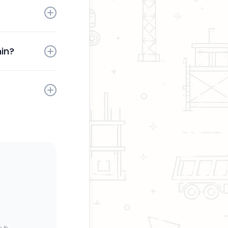
aktivoinnin
in?
sesi milloin
kaita.