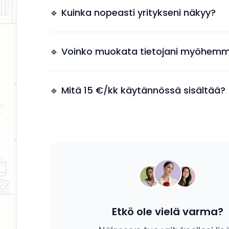
tarvitsee käyttää aikaa markkinointiin.
🔹 Kuinka nopeasti yritykseni näkyy?
Yrityksesi näkyy kahden arkipäivän kuluessa 
jälkeen.
🔹 Voinko muokata tietojani myöhemm
Kyllä, voit päivittää tietosi, palvelusi ja kuvauk
tahansa.
🔹 Mitä 15 €/kk käytännössä sisältää?
Saat yrityksesi esille, yhteystiedot näkyviin ja
mahdollisuuden tavoittaa potentiaalisia asiak
Etkö ole vielä varma?