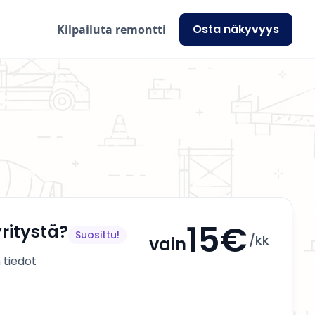
Osta näkyvyys
Kilpailuta remontti
15€
ritystä?
Suosittu!
/kk
vain
 tiedot