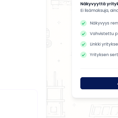
Näkyvyyttä yrityk
Ei lisämaksuja, ain
Näkyvyys remo
Vahvistettu pr
Linkki yrityks
Yrityksen ser