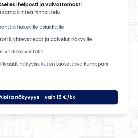
sellesi helposti ja vaivattomasti
a sama kiinteä hinnoittelu
nttia hakeville asiakkaille
ofiili, yhteystiedot ja palvelut näkyville
esi verkkosivustolle
tifikaatit näkyviin, kuten Luotettava kumppani
Aloita näkyvyys - vain 15 €/kk