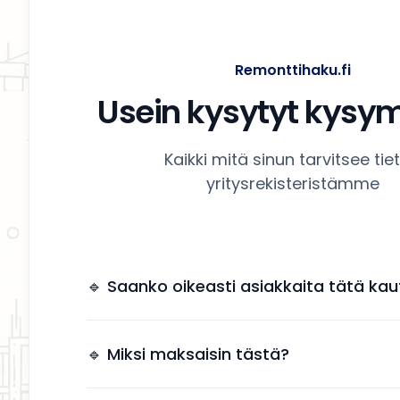
Remonttihaku.fi
Usein kysytyt kysy
Kaikki mitä sinun tarvitsee tie
yritysrekisteristämme
🔹 Saanko oikeasti asiakkaita tätä kau
Kyllä. Yrityksesi näkyy käyttäjille, jotka etsivät
remonttipalveluita alueellasi.
🔹 Miksi maksaisin tästä?
Näkyvyys tuo suoria yhteydenottoja ilman, et