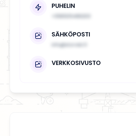
PUHELIN
+358505486203
SÄHKÖPOSTI
info@storvist.fi
VERKKOSIVUSTO