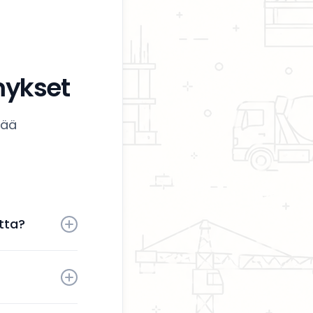
mykset
tää
tta?
 aktiivisesti
tä sinun