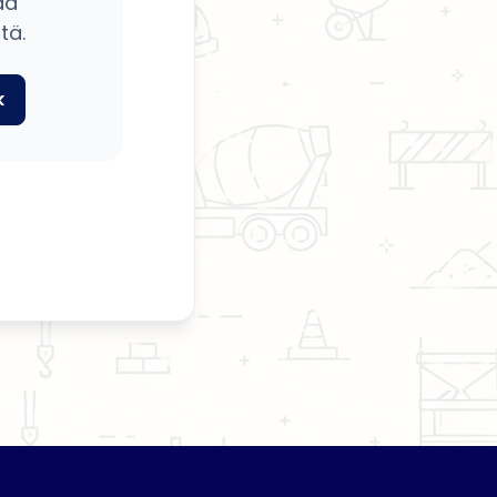
ää
tä.
k