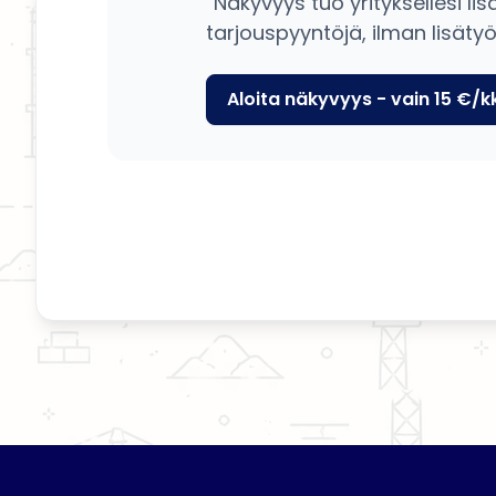
Näkyvyys tuo yrityksellesi lis
tarjouspyyntöjä, ilman lisätyö
Aloita näkyvyys - vain 15 €/k