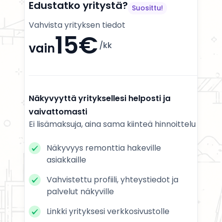
Edustatko yritystä?
Suosittu!
Vahvista yrityksen tiedot
15€
/kk
vain
Näkyvyyttä yrityksellesi helposti ja
vaivattomasti
Ei lisämaksuja, aina sama kiinteä hinnoittelu
Näkyvyys remonttia hakeville
asiakkaille
Vahvistettu profiili, yhteystiedot ja
palvelut näkyville
Linkki yrityksesi verkkosivustolle