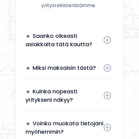
yritysrekisteristämme
🔹 Saanko oikeasti
asiakkaita tätä kautta?
Kyllä. Yrityksesi näkyy käyttäjille,
jotka etsivät aktiivisesti
🔹 Miksi maksaisin tästä?
remonttipalveluita alueellasi.
Näkyvyys tuo suoria
yhteydenottoja ilman, että sinun
🔹 Kuinka nopeasti
tarvitsee käyttää aikaa
yritykseni näkyy?
markkinointiin.
Yrityksesi näkyy kahden arkipäivän
kuluessa aktivoinnin jälkeen.
🔹 Voinko muokata tietojani
myöhemmin?