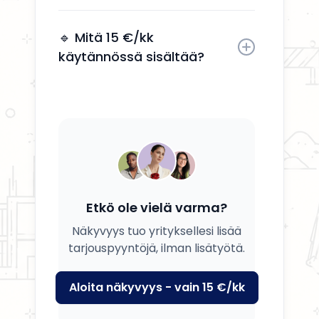
Kyllä, voit päivittää tietosi, palvelusi
ja kuvauksesi milloin tahansa.
🔹 Mitä 15 €/kk
käytännössä sisältää?
Saat yrityksesi esille, yhteystiedot
näkyviin ja mahdollisuuden
tavoittaa potentiaalisia asiakkaita.
Etkö ole vielä varma?
Näkyvyys tuo yrityksellesi lisää
tarjouspyyntöjä, ilman lisätyötä.
Aloita näkyvyys - vain 15 €/kk