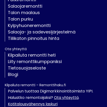
Salaojaremontti
Talon maalaus
Talon purku
Kylpyhuoneremontti
Salaoja- ja sadevesijärjestelmä
Tiilikaton pinnoitus hinta
Ota yhteyttä
Kilpailuta remontti heti
Liity remonttikumppaniksi
Tietosuojaseloste
Blogi
Kilpailuta remontti – Remonttihaku.fi
Palvelun tuottaa Digimarkkinointitoimisto YIPI.
Haluatko remontoijaksi?
Ota yhteyttä
.
Kotitalousvähennys laskuri