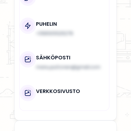
PUHELIN
+358505525278
SÄHKÖPOSTI
manu.puttonen@gmail.com
VERKKOSIVUSTO