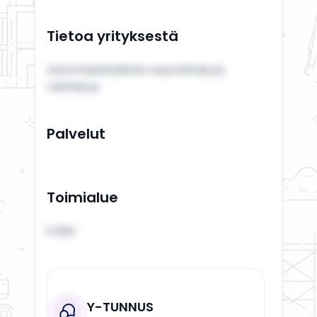
Tietoa yrityksestä
Automaatiolaitten suunnittelu ja
valmistus
Palvelut
Toimialue
EURA
Y-TUNNUS