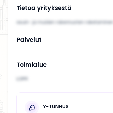
Tietoa yrityksestä
asuin- ja muiden rakennusten raketamine
Palvelut
Toimialue
LOPPI
Y-TUNNUS