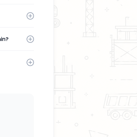
tä sinun
aktivoinnin
in?
sesi milloin
kaita.