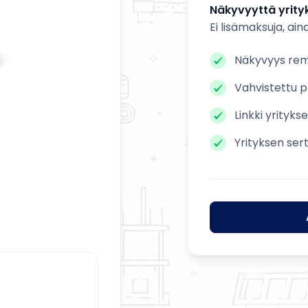
Näkyvyyttä yrityk
Ei lisämaksuja, ain
n
Näkyvyys remo
Vahvistettu pr
Linkki yrityks
Yrityksen ser