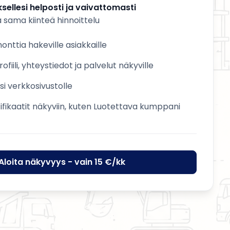
sellesi helposti ja vaivattomasti
a sama kiinteä hinnoittelu
nttia hakeville asiakkaille
ofiili, yhteystiedot ja palvelut näkyville
esi verkkosivustolle
tifikaatit näkyviin, kuten Luotettava kumppani
Aloita näkyvyys - vain 15 €/kk