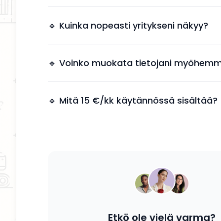
Näkyvyys tuo suoria yhteydenottoja ilman, et
tarvitsee käyttää aikaa markkinointiin.
🔹 Kuinka nopeasti yritykseni näkyy?
Yrityksesi näkyy kahden arkipäivän kuluessa 
jälkeen.
🔹 Voinko muokata tietojani myöhemm
Kyllä, voit päivittää tietosi, palvelusi ja kuvauk
tahansa.
🔹 Mitä 15 €/kk käytännössä sisältää?
Saat yrityksesi esille, yhteystiedot näkyviin ja
mahdollisuuden tavoittaa potentiaalisia asiak
Etkö ole vielä varma?