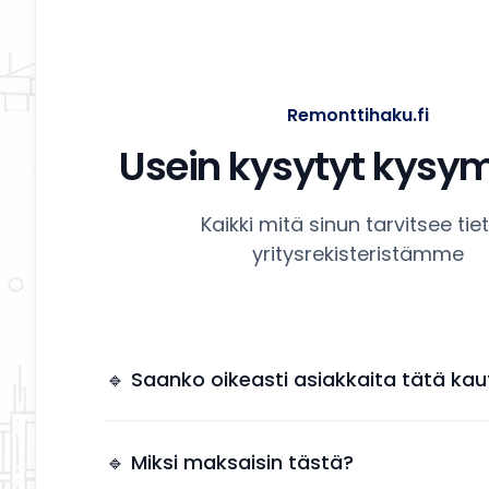
Remonttihaku.fi
Usein kysytyt kysy
Kaikki mitä sinun tarvitsee tie
yritysrekisteristämme
🔹 Saanko oikeasti asiakkaita tätä kau
Kyllä. Yrityksesi näkyy käyttäjille, jotka etsivät
remonttipalveluita alueellasi.
🔹 Miksi maksaisin tästä?