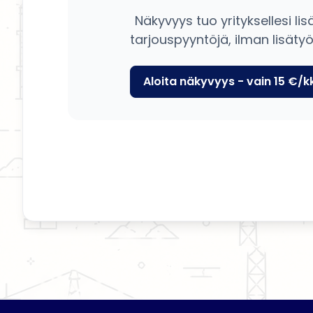
Näkyvyys tuo yrityksellesi lis
tarjouspyyntöjä, ilman lisätyö
Aloita näkyvyys - vain 15 €/k