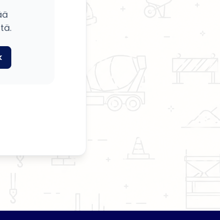
ää
tä.
k