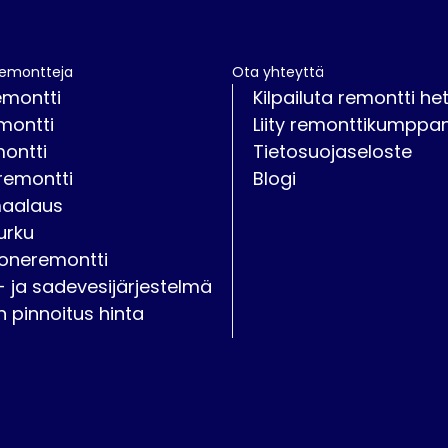
remontteja
Ota yhteyttä
emontti
Kilpailuta remontti het
montti
Liity remonttikumppan
montti
Tietosuojaseloste
remontti
Blogi
maalaus
urku
oneremontti
- ja sadevesijärjestelmä
on pinnoitus hinta