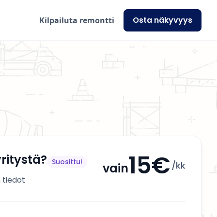
Osta näkyvyys
Kilpailuta remontti
15€
ritystä?
Suosittu!
/kk
vain
 tiedot