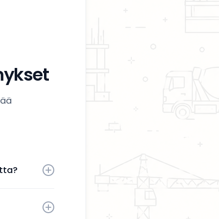
mykset
tää
tta?
 aktiivisesti