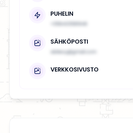
PUHELIN
+358403581948
SÄHKÖPOSTI
abileoy@gmail.com
VERKKOSIVUSTO