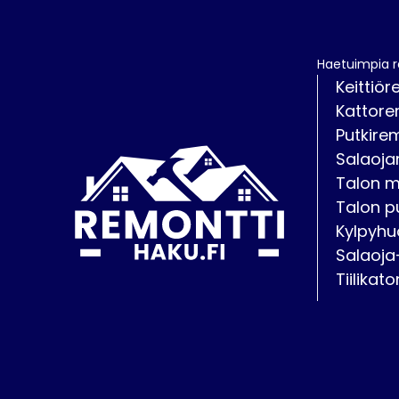
Haetuimpia 
Keittiör
Kattore
Putkire
Salaoja
Talon 
Talon p
Kylpyhu
Salaoja
Tiilikat