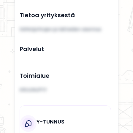
Tietoa yrityksestä
Sähköjohtojen ja laitteiden asennus
Palvelut
Toimialue
KRUUNUPYY
Y-TUNNUS