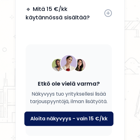
Kyllä, voit päivittää tietosi, palvelusi
ja kuvauksesi milloin tahansa.
🔹 Mitä 15 €/kk
käytännössä sisältää?
Saat yrityksesi esille, yhteystiedot
näkyviin ja mahdollisuuden
tavoittaa potentiaalisia asiakkaita.
Etkö ole vielä varma?
Näkyvyys tuo yrityksellesi lisää
tarjouspyyntöjä, ilman lisätyötä.
Aloita näkyvyys - vain 15 €/kk