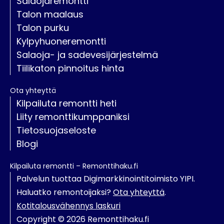
Salaojaremontti
Talon maalaus
Talon purku
Kylpyhuoneremontti
Salaoja- ja sadevesijärjestelmä
Tiilikaton pinnoitus hinta
Ota yhteyttä
Kilpailuta remontti heti
Liity remonttikumppaniksi
Tietosuojaseloste
Blogi
Kilpailuta remontti – Remonttihaku.fi
Palvelun tuottaa Digimarkkinointitoimisto YIPI.
Haluatko remontoijaksi?
Ota yhteyttä
.
Kotitalousvähennys laskuri
Copyright © 2026 Remonttihaku.fi