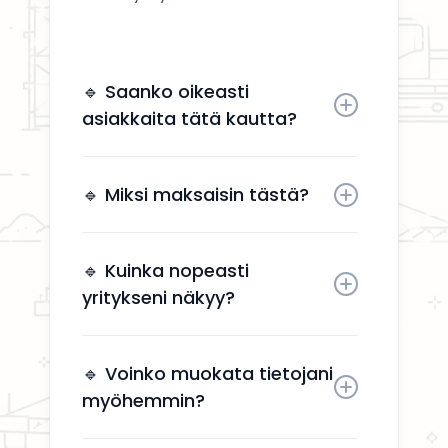
🔹 Saanko oikeasti
asiakkaita tätä kautta?
Kyllä. Yrityksesi näkyy käyttäjille,
jotka etsivät aktiivisesti
🔹 Miksi maksaisin tästä?
remonttipalveluita alueellasi.
Näkyvyys tuo suoria
yhteydenottoja ilman, että sinun
🔹 Kuinka nopeasti
tarvitsee käyttää aikaa
yritykseni näkyy?
markkinointiin.
Yrityksesi näkyy kahden arkipäivän
kuluessa aktivoinnin jälkeen.
🔹 Voinko muokata tietojani
myöhemmin?