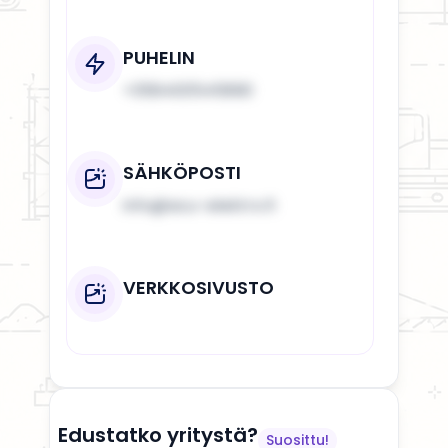
PUHELIN
+358400545890
SÄHKÖPOSTI
info@acu-elektro.fi
VERKKOSIVUSTO
Edustatko yritystä?
Suosittu!