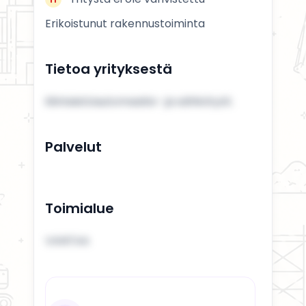
Erikoistunut rakennustoiminta
Tietoa yrityksestä
Kiinteistöautomaatio- ja sähkötyöt.
Palvelut
Toimialue
VANTAA