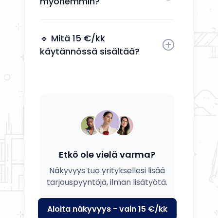
myöhemmin?
Kyllä, voit päivittää tietosi, palvelusi
ja kuvauksesi milloin tahansa.
🔹 Mitä 15 €/kk
käytännössä sisältää?
Saat yrityksesi esille, yhteystiedot
näkyviin ja mahdollisuuden
tavoittaa potentiaalisia asiakkaita.
Etkö ole vielä varma?
Näkyvyys tuo yrityksellesi lisää
tarjouspyyntöjä, ilman lisätyötä.
Aloita näkyvyys - vain 15 €/kk