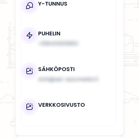
Y-TUNNUS
PUHELIN
+358453555853
SÄHKÖPOSTI
antti@aet-automaatio.fi
VERKKOSIVUSTO