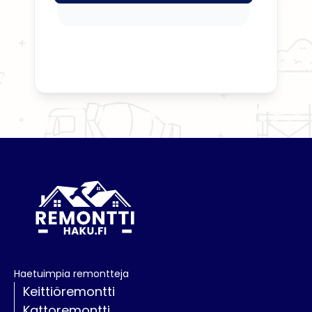
Haetuimpia remontteja
Keittiöremontti
Kattoremontti