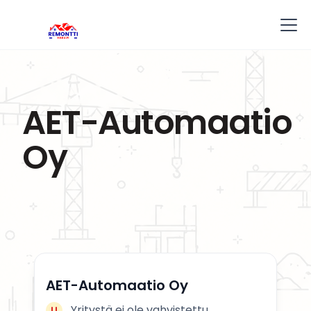
AET-Automaatio
Oy
AET-Automaatio Oy
Yritystä ei ole vahvistettu