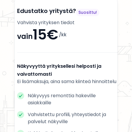
Edustatko yritystä?
Suosittu!
Vahvista yrityksen tiedot
15€
/kk
vain
Näkyvyyttä yrityksellesi helposti ja
vaivattomasti
Ei lisämaksuja, aina sama kiinteä hinnoittelu
Näkyvyys remonttia hakeville
asiakkaille
Vahvistettu profiili, yhteystiedot ja
palvelut näkyville