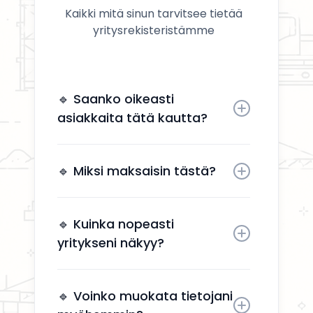
Kaikki mitä sinun tarvitsee tietää
yritysrekisteristämme
🔹 Saanko oikeasti
asiakkaita tätä kautta?
Kyllä. Yrityksesi näkyy käyttäjille,
jotka etsivät aktiivisesti
🔹 Miksi maksaisin tästä?
remonttipalveluita alueellasi.
Näkyvyys tuo suoria
yhteydenottoja ilman, että sinun
🔹 Kuinka nopeasti
tarvitsee käyttää aikaa
yritykseni näkyy?
markkinointiin.
Yrityksesi näkyy kahden arkipäivän
kuluessa aktivoinnin jälkeen.
🔹 Voinko muokata tietojani