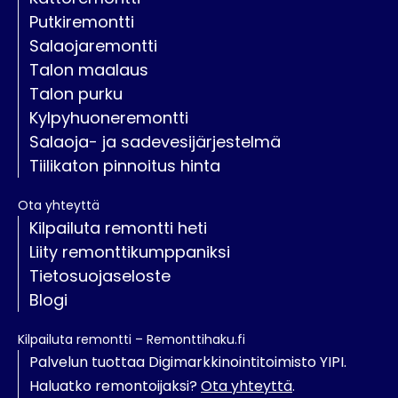
Putkiremontti
Salaojaremontti
Talon maalaus
Talon purku
Kylpyhuoneremontti
Salaoja- ja sadevesijärjestelmä
Tiilikaton pinnoitus hinta
Ota yhteyttä
Kilpailuta remontti heti
Liity remonttikumppaniksi
Tietosuojaseloste
Blogi
Kilpailuta remontti – Remonttihaku.fi
Palvelun tuottaa Digimarkkinointitoimisto YIPI.
Haluatko remontoijaksi?
Ota yhteyttä
.