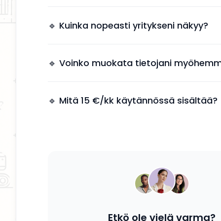
Näkyvyys tuo suoria yhteydenottoja ilman, et
tarvitsee käyttää aikaa markkinointiin.
🔹 Kuinka nopeasti yritykseni näkyy?
Yrityksesi näkyy kahden arkipäivän kuluessa 
jälkeen.
🔹 Voinko muokata tietojani myöhemm
Kyllä, voit päivittää tietosi, palvelusi ja kuvauk
tahansa.
🔹 Mitä 15 €/kk käytännössä sisältää?
Saat yrityksesi esille, yhteystiedot näkyviin ja
mahdollisuuden tavoittaa potentiaalisia asiak
Etkö ole vielä varma?