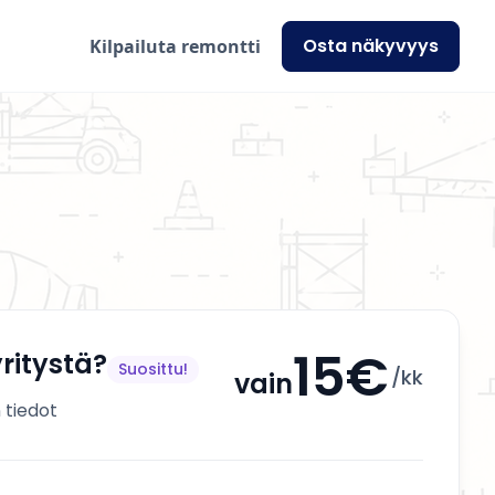
Osta näkyvyys
Kilpailuta remontti
15€
ritystä?
Suosittu!
/kk
vain
 tiedot