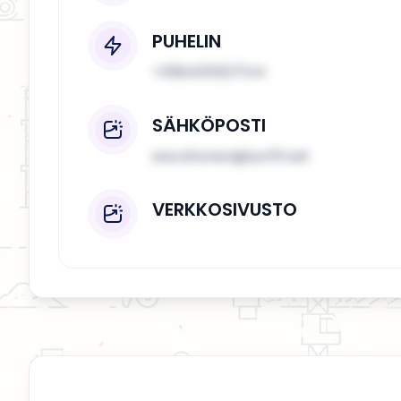
PUHELIN
+358405507144
SÄHKÖPOSTI
esa.ahonen@surffi.net
VERKKOSIVUSTO