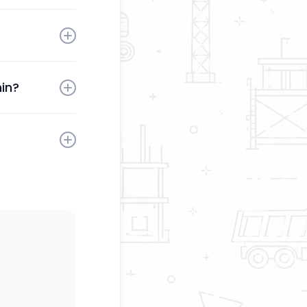
tä sinun
aktivoinnin
in?
sesi milloin
kaita.