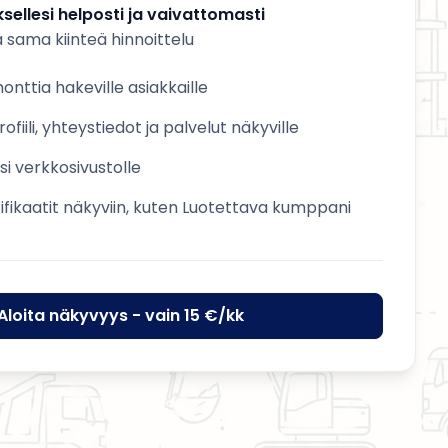
sellesi helposti ja vaivattomasti
a sama kiinteä hinnoittelu
nttia hakeville asiakkaille
ofiili, yhteystiedot ja palvelut näkyville
esi verkkosivustolle
tifikaatit näkyviin, kuten Luotettava kumppani
Aloita näkyvyys - vain 15 €/kk