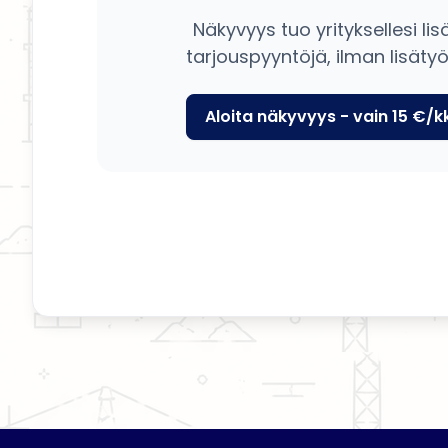
Näkyvyys tuo yrityksellesi lis
tarjouspyyntöjä, ilman lisätyö
Aloita näkyvyys - vain 15 €/k