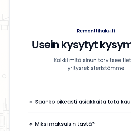
Remonttihaku.fi
Usein kysytyt kysy
Kaikki mitä sinun tarvitsee tie
yritysrekisteristämme
🔹 Saanko oikeasti asiakkaita tätä kau
Kyllä. Yrityksesi näkyy käyttäjille, jotka etsivät
remonttipalveluita alueellasi.
🔹 Miksi maksaisin tästä?