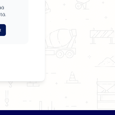
ää
tä.
k