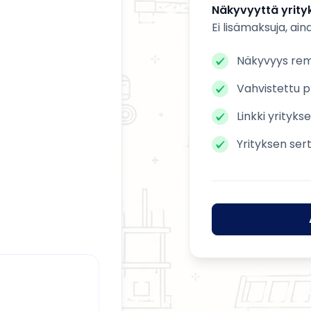
Näkyvyyttä yrityk
Ei lisämaksuja, ain
Näkyvyys remo
Vahvistettu pr
Linkki yrityks
Yrityksen ser