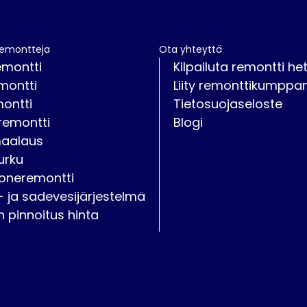
remontteja
Ota yhteyttä
emontti
Kilpailuta remontti het
montti
Liity remonttikumppan
montti
Tietosuojaseloste
remontti
Blogi
maalaus
urku
oneremontti
- ja sadevesijärjestelmä
on pinnoitus hinta