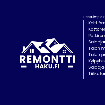
Haetuimpia 
Keittiör
Kattore
Putkire
Salaoja
Talon 
Talon p
Kylpyhu
Salaoja
Tiilikat