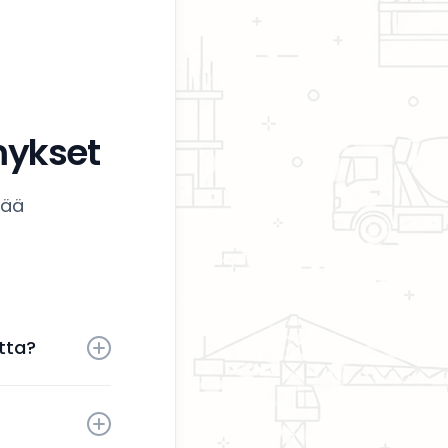
mykset
tää
tta?
 aktiivisesti