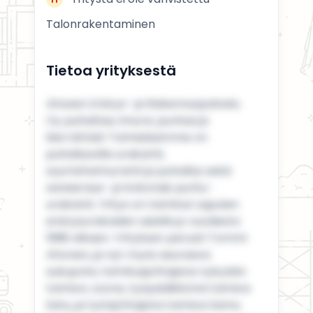
Talonrakentaminen
Tietoa yrityksestä
Ahosen Eristys- ja Rakennuspalvelu
Oy puhaltaa, imuroi, purkaa ja
kierrättää! Toimialaamme on
puhallusvilla urakointi,
suurtehoimurointi ja puhallus sekä
saneeraus- ja kokonais purku-
urakointi. Yritys on toiminut sujuvien
eristysurakoiden asialla jo vuodesta
1998 alkaen. Yrityksen perusti Tommi
Ahonen, ja nyt myös seuraava
sukupolvi, toimitusjohtajana nykyään
toimiva Joona, työpäälikkönä toimiva
Eetu, ja työnjohtajana toimiva Samu