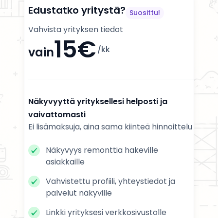
Edustatko yritystä?
Suosittu!
Vahvista yrityksen tiedot
15€
/kk
vain
Näkyvyyttä yrityksellesi helposti ja
vaivattomasti
Ei lisämaksuja, aina sama kiinteä hinnoittelu
Näkyvyys remonttia hakeville
asiakkaille
Vahvistettu profiili, yhteystiedot ja
palvelut näkyville
Linkki yrityksesi verkkosivustolle