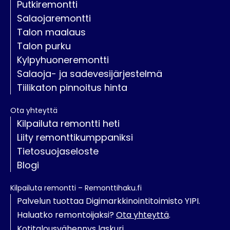
Putkiremontti
Salaojaremontti
Talon maalaus
Talon purku
Kylpyhuoneremontti
Salaoja- ja sadevesijärjestelmä
Tiilikaton pinnoitus hinta
Ota yhteyttä
Kilpailuta remontti heti
Liity remonttikumppaniksi
Tietosuojaseloste
Blogi
Kilpailuta remontti – Remonttihaku.fi
Palvelun tuottaa Digimarkkinointitoimisto YIPI.
Haluatko remontoijaksi?
Ota yhteyttä
.
Kotitalousvähennys laskuri