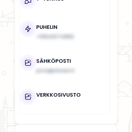
PUHELIN
+358400743892
SÄHKÖPOSTI
joona@ahosen.fi
VERKKOSIVUSTO