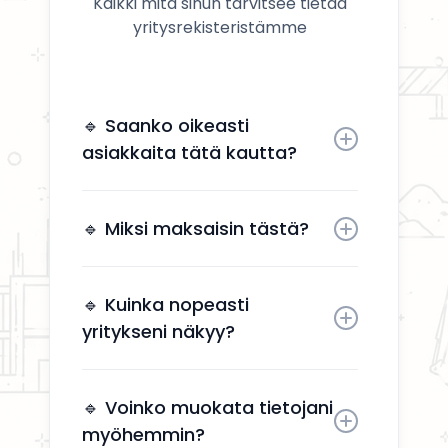
Kaikki mitä sinun tarvitsee tietää
yritysrekisteristämme
🔹 Saanko oikeasti
asiakkaita tätä kautta?
Kyllä. Yrityksesi näkyy käyttäjille,
jotka etsivät aktiivisesti
🔹 Miksi maksaisin tästä?
remonttipalveluita alueellasi.
Näkyvyys tuo suoria
yhteydenottoja ilman, että sinun
🔹 Kuinka nopeasti
tarvitsee käyttää aikaa
yritykseni näkyy?
markkinointiin.
Yrityksesi näkyy kahden arkipäivän
kuluessa aktivoinnin jälkeen.
🔹 Voinko muokata tietojani
myöhemmin?