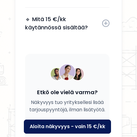
Kyllä, voit päivittää tietosi, palvelusi
ja kuvauksesi milloin tahansa.
🔹 Mitä 15 €/kk
käytännössä sisältää?
Saat yrityksesi esille, yhteystiedot
näkyviin ja mahdollisuuden
tavoittaa potentiaalisia asiakkaita.
Etkö ole vielä varma?
Näkyvyys tuo yrityksellesi lisää
tarjouspyyntöjä, ilman lisätyötä.
Aloita näkyvyys - vain 15 €/kk