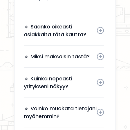
🔹 Saanko oikeasti
asiakkaita tätä kautta?
Kyllä. Yrityksesi näkyy käyttäjille,
jotka etsivät aktiivisesti
🔹 Miksi maksaisin tästä?
remonttipalveluita alueellasi.
Näkyvyys tuo suoria
yhteydenottoja ilman, että sinun
🔹 Kuinka nopeasti
tarvitsee käyttää aikaa
yritykseni näkyy?
markkinointiin.
Yrityksesi näkyy kahden arkipäivän
kuluessa aktivoinnin jälkeen.
🔹 Voinko muokata tietojani
myöhemmin?