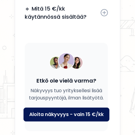
Kyllä, voit päivittää tietosi, palvelusi
ja kuvauksesi milloin tahansa.
🔹 Mitä 15 €/kk
käytännössä sisältää?
Saat yrityksesi esille, yhteystiedot
näkyviin ja mahdollisuuden
tavoittaa potentiaalisia asiakkaita.
Etkö ole vielä varma?
Näkyvyys tuo yrityksellesi lisää
tarjouspyyntöjä, ilman lisätyötä.
Aloita näkyvyys - vain 15 €/kk