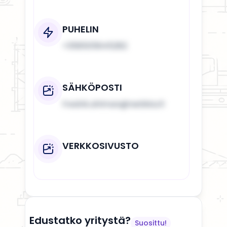
PUHELIN
+358505645282
SÄHKÖPOSTI
fredrik.ahlman@netikka.fi
VERKKOSIVUSTO
Edustatko yritystä?
Suosittu!