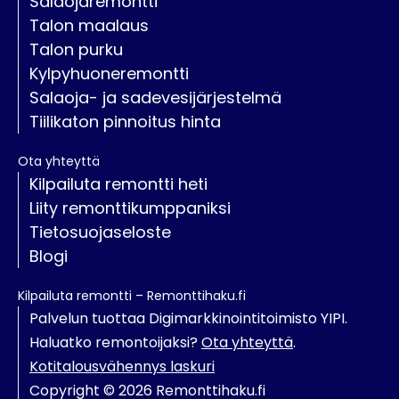
Salaojaremontti
Talon maalaus
Talon purku
Kylpyhuoneremontti
Salaoja- ja sadevesijärjestelmä
Tiilikaton pinnoitus hinta
Ota yhteyttä
Kilpailuta remontti heti
Liity remonttikumppaniksi
Tietosuojaseloste
Blogi
Kilpailuta remontti – Remonttihaku.fi
Palvelun tuottaa Digimarkkinointitoimisto YIPI.
Haluatko remontoijaksi?
Ota yhteyttä
.
Kotitalousvähennys laskuri
Copyright © 2026 Remonttihaku.fi