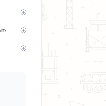
tä sinun
aktivoinnin
in?
sesi milloin
kaita.