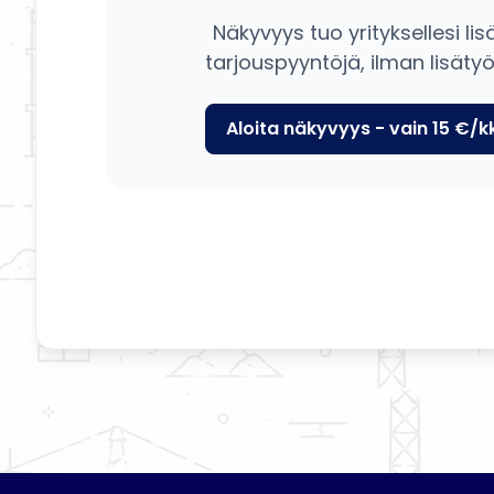
Näkyvyys tuo yrityksellesi lis
tarjouspyyntöjä, ilman lisätyö
Aloita näkyvyys - vain 15 €/k