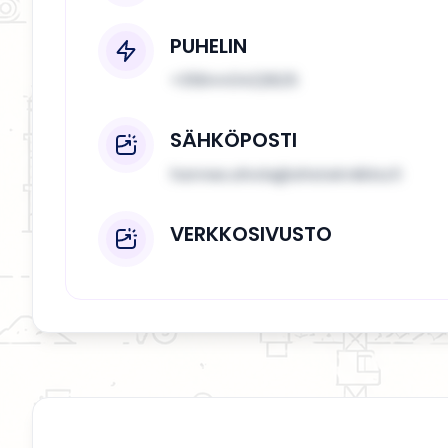
PUHELIN
+358443422825
SÄHKÖPOSTI
hannes.ahola@ahstekniikka.fi
VERKKOSIVUSTO