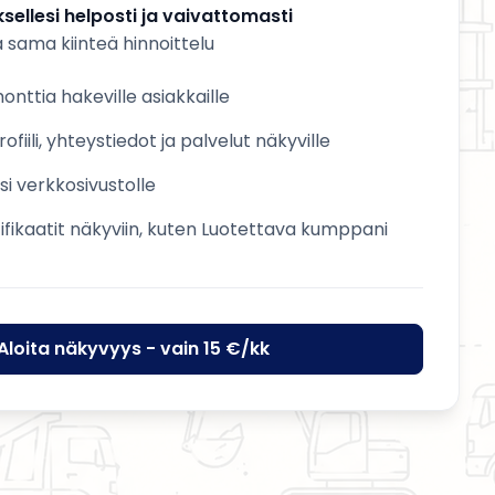
sellesi helposti ja vaivattomasti
a sama kiinteä hinnoittelu
nttia hakeville asiakkaille
ofiili, yhteystiedot ja palvelut näkyville
esi verkkosivustolle
tifikaatit näkyviin, kuten Luotettava kumppani
Aloita näkyvyys - vain 15 €/kk