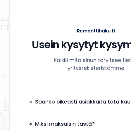
Remonttihaku.fi
Usein kysytyt kysy
Kaikki mitä sinun tarvitsee tie
yritysrekisteristämme
🔹 Saanko oikeasti asiakkaita tätä kau
Kyllä. Yrityksesi näkyy käyttäjille, jotka etsivät
remonttipalveluita alueellasi.
🔹 Miksi maksaisin tästä?