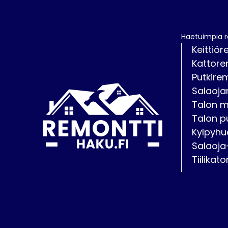
Haetuimpia 
Keittiör
Kattore
Putkire
Salaoja
Talon 
Talon p
Kylpyhu
Salaoja
Tiilikat