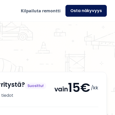
Osta näkyvyys
Kilpailuta remontti
15€
ritystä?
Suosittu!
/kk
vain
 tiedot