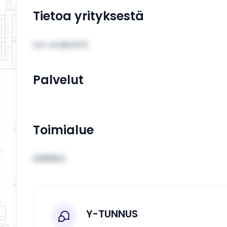
Tietoa yrityksestä
Lvi-urakointi
Palvelut
Toimialue
LIMINKA
Y-TUNNUS