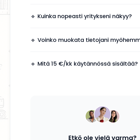
Näkyvyys tuo suoria yhteydenottoja ilman, et
tarvitsee käyttää aikaa markkinointiin.
🔹 Kuinka nopeasti yritykseni näkyy?
Yrityksesi näkyy kahden arkipäivän kuluessa 
jälkeen.
🔹 Voinko muokata tietojani myöhemm
Kyllä, voit päivittää tietosi, palvelusi ja kuvauk
tahansa.
🔹 Mitä 15 €/kk käytännössä sisältää?
Saat yrityksesi esille, yhteystiedot näkyviin ja
mahdollisuuden tavoittaa potentiaalisia asiak
Etkö ole vielä varma?