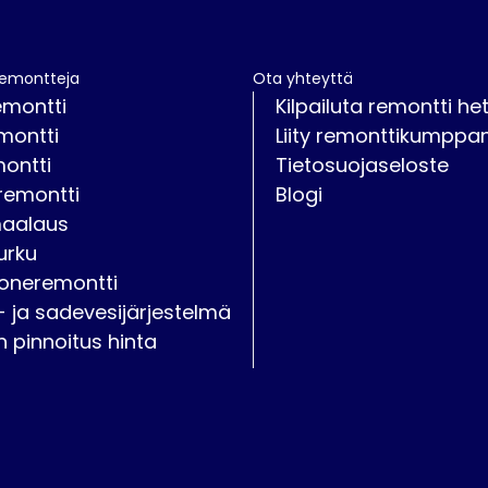
remontteja
Ota yhteyttä
emontti
Kilpailuta remontti het
montti
Liity remonttikumppan
montti
Tietosuojaseloste
remontti
Blogi
maalaus
urku
oneremontti
- ja sadevesijärjestelmä
on pinnoitus hinta