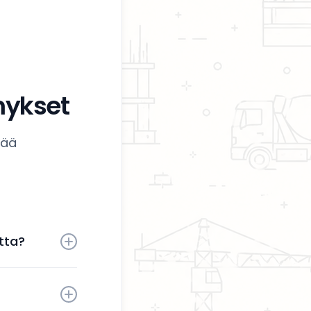
mykset
tää
tta?
 aktiivisesti