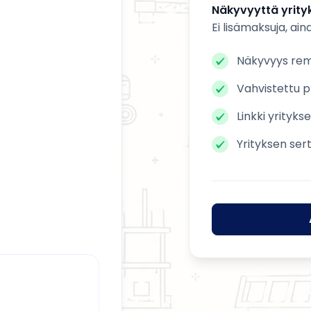
Näkyvyyttä yrityk
Ei lisämaksuja, ain
Näkyvyys remo
Vahvistettu pr
Linkki yrityks
Yrityksen ser