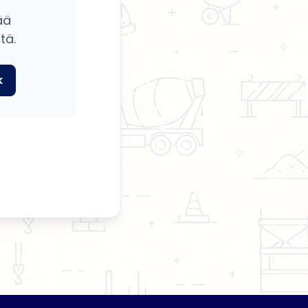
ää
tä.
k