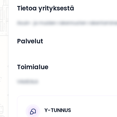
Tietoa yrityksestä
Asuin- ja muiden rakennusten rakentamin
Palvelut
Toimialue
VALKEALA
Y-TUNNUS