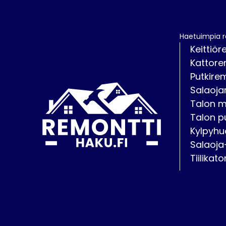
Haetuimpia 
Keittiör
Kattore
Putkire
Salaoja
Talon 
Talon p
Kylpyhu
Salaoja
Tiilikat