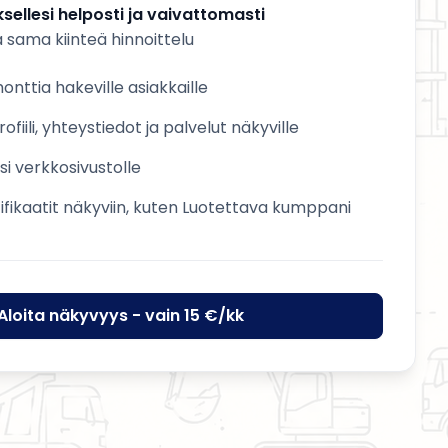
sellesi helposti ja vaivattomasti
a sama kiinteä hinnoittelu
nttia hakeville asiakkaille
ofiili, yhteystiedot ja palvelut näkyville
esi verkkosivustolle
tifikaatit näkyviin, kuten Luotettava kumppani
Aloita näkyvyys - vain 15 €/kk