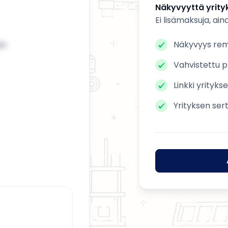
Näkyvyyttä yrityk
Ei lisämaksuja, ain
en
Näkyvyys remo
Vahvistettu pr
Linkki yrityks
Yrityksen ser