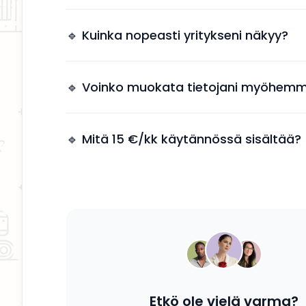
Näkyvyys tuo suoria yhteydenottoja ilman, et
tarvitsee käyttää aikaa markkinointiin.
🔹 Kuinka nopeasti yritykseni näkyy?
Yrityksesi näkyy kahden arkipäivän kuluessa 
jälkeen.
🔹 Voinko muokata tietojani myöhemm
Kyllä, voit päivittää tietosi, palvelusi ja kuvauk
tahansa.
🔹 Mitä 15 €/kk käytännössä sisältää?
Saat yrityksesi esille, yhteystiedot näkyviin ja
mahdollisuuden tavoittaa potentiaalisia asiak
Etkö ole vielä varma?