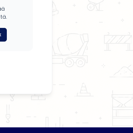
ää
tä.
k