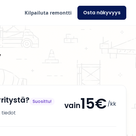
Osta näkyvyys
Kilpailuta remontti
y
15€
ritystä?
Suosittu!
/kk
vain
 tiedot