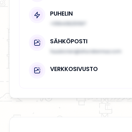
PUHELIN
+358408251597
SÄHKÖPOSTI
huuskonen@ahurakennus.com
VERKKOSIVUSTO