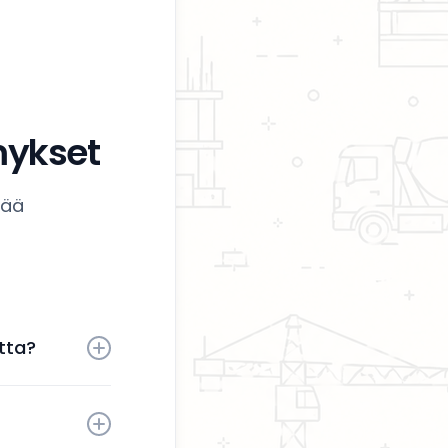
mykset
tää
tta?
 aktiivisesti