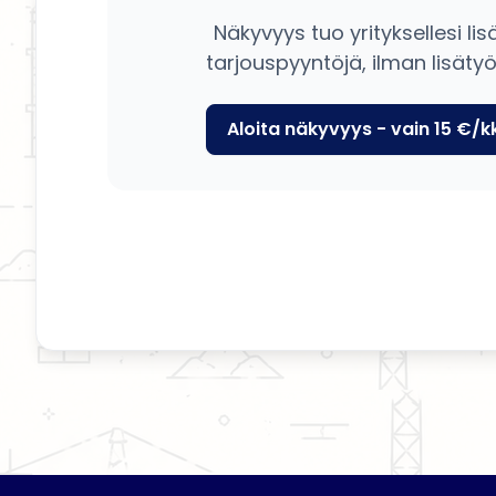
Näkyvyys tuo yrityksellesi lis
tarjouspyyntöjä, ilman lisätyö
Aloita näkyvyys - vain 15 €/k