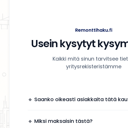
Remonttihaku.fi
Usein kysytyt kysy
Kaikki mitä sinun tarvitsee tie
yritysrekisteristämme
🔹 Saanko oikeasti asiakkaita tätä kau
Kyllä. Yrityksesi näkyy käyttäjille, jotka etsivät
remonttipalveluita alueellasi.
🔹 Miksi maksaisin tästä?