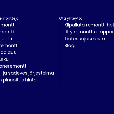
remontteja
Ota yhteyttä
emontti
Kilpailuta remontti het
montti
Liity remonttikumppan
montti
Tietosuojaseloste
remontti
Blogi
maalaus
urku
oneremontti
- ja sadevesijärjestelmä
on pinnoitus hinta