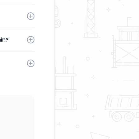
tä sinun
aktivoinnin
in?
sesi milloin
kaita.