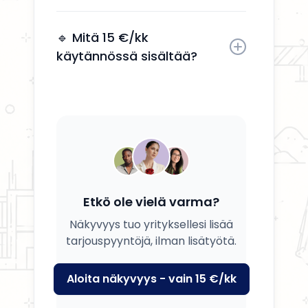
Kyllä, voit päivittää tietosi, palvelusi
ja kuvauksesi milloin tahansa.
🔹 Mitä 15 €/kk
käytännössä sisältää?
Saat yrityksesi esille, yhteystiedot
näkyviin ja mahdollisuuden
tavoittaa potentiaalisia asiakkaita.
Etkö ole vielä varma?
Näkyvyys tuo yrityksellesi lisää
tarjouspyyntöjä, ilman lisätyötä.
Aloita näkyvyys - vain 15 €/kk