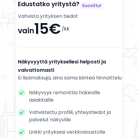
Edustatko yritystä?
Suosittu!
Vahvista yrityksen tiedot
15€
/kk
vain
Näkyvyyttä yrityksellesi helposti ja
vaivattomasti
Ei lisämaksuja, aina sama kiinteä hinnoittelu
Näkyvyys remonttia hakeville
asiakkaille
Vahvistettu profiili, yhteystiedot ja
palvelut näkyville
Linkki yrityksesi verkkosivustolle