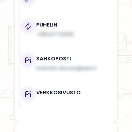
PUHELIN
+358407723356
SÄHKÖPOSTI
kristoffer.ainonen@aexs.fi
VERKKOSIVUSTO