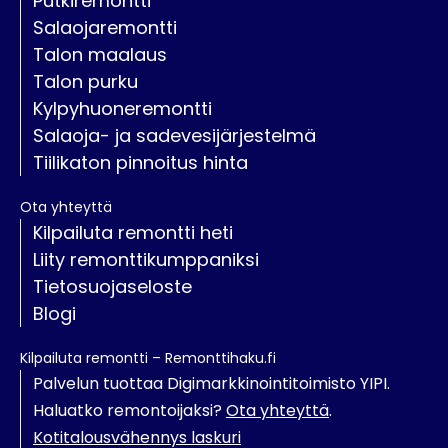
Putkiremontti
Salaojaremontti
Talon maalaus
Talon purku
Kylpyhuoneremontti
Salaoja- ja sadevesijärjestelmä
Tiilikaton pinnoitus hinta
Ota yhteyttä
Kilpailuta remontti heti
Liity remonttikumppaniksi
Tietosuojaseloste
Blogi
Kilpailuta remontti – Remonttihaku.fi
Palvelun tuottaa Digimarkkinointitoimisto YIPI.
Haluatko remontoijaksi?
Ota yhteyttä
.
Kotitalousvähennys laskuri