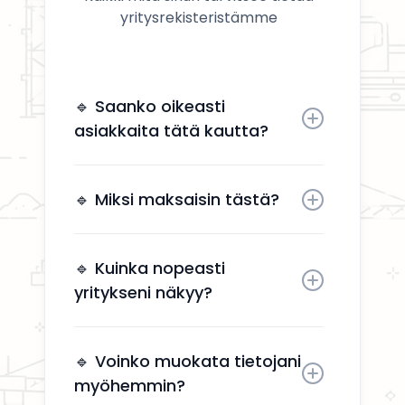
yritysrekisteristämme
🔹 Saanko oikeasti
asiakkaita tätä kautta?
Kyllä. Yrityksesi näkyy käyttäjille,
jotka etsivät aktiivisesti
🔹 Miksi maksaisin tästä?
remonttipalveluita alueellasi.
Näkyvyys tuo suoria
yhteydenottoja ilman, että sinun
🔹 Kuinka nopeasti
tarvitsee käyttää aikaa
yritykseni näkyy?
markkinointiin.
Yrityksesi näkyy kahden arkipäivän
kuluessa aktivoinnin jälkeen.
🔹 Voinko muokata tietojani
myöhemmin?